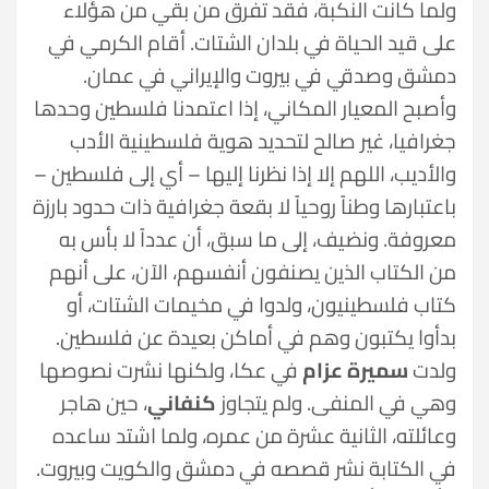
ولما كانت النكبة، فقد تفرق من بقي من هؤلاء
على قيد الحياة في بلدان الشتات. أقام الكرمي في
دمشق وصدقي في بيروت والإيراني في عمان.
وأصبح المعيار المكاني، إذا اعتمدنا فلسطين وحدها
جغرافيا، غير صالح لتحديد هوية فلسطينية الأدب
والأديب، اللهم إلا إذا نظرنا إليها – أي إلى فلسطين –
باعتبارها وطناً روحياً لا بقعة جغرافية ذات حدود بارزة
معروفة. ونضيف، إلى ما سبق، أن عدداً لا بأس به
من الكتاب الذين يصنفون أنفسهم، الآن، على أنهم
كتاب فلسطينيون، ولدوا في مخيمات الشتات، أو
بدأوا يكتبون وهم في أماكن بعيدة عن فلسطين.
ولدت
سميرة عزام
في عكا، ولكنها نشرت نصوصها
وهي في المنفى. ولم يتجاوز
كنفاني
، حين هاجر
وعائلته، الثانية عشرة من عمره، ولما اشتد ساعده
في الكتابة نشر قصصه في دمشق والكويت وبيروت.