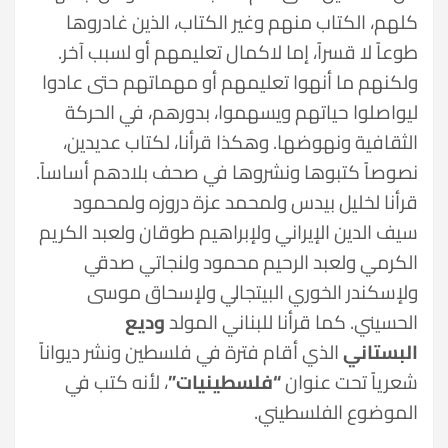
كلهم، الكتاب منهم وغير الكتاب، الذين غادروها
طوعاً لا قسراً، إما لاكمال تعليمهم أو لسبب آخر.
ولكنهم ما أنهوا تعليمهم أو مهماتهم حتى عادوا
ليواصلوا حياتهم ويسهموا، بدورهم، في الحركة
الثقافية ونهوضها. وهكذا قرأنا، لكتاب عديدين،
نصوصاً كتبوها ونشروها في صحف بلادهم أساساً.
قرأنا لخليل بيدس ولمحمد عزة دروزه ولمحمود
سيف الدين الإيراني ولإبراهيم طوقان ولعبد الكريم
الكرمي ولعبد الرحيم محمود ولنجاتي صدقي
ولإسكندر الخوري البيتجالي ولإسحاق موسى
الحسيني. كما قرأنا للبناني المولد
وديع
البستاني
الذي أقام فترة في فلسطين ونشر ديواناً
شعرياً تحت عنوان
“فلسطينيات”
، لأنه كتب في
الموضوع الفلسطيني.