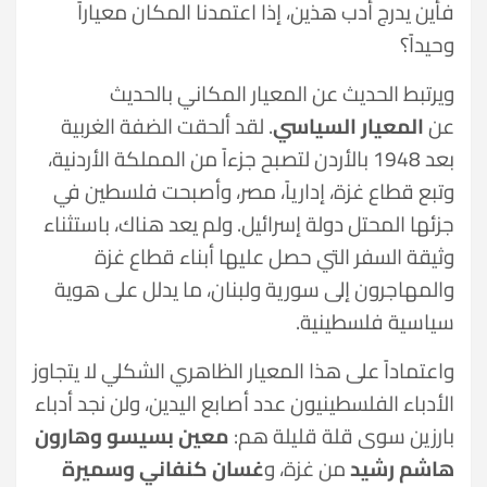
فأين يدرج أدب هذين، إذا اعتمدنا المكان معياراً
وحيداً؟
ويرتبط الحديث عن المعيار المكاني بالحديث
عن
المعيار السياسي
. لقد ألحقت الضفة الغربية
بعد 1948 بالأردن لتصبح جزءاً من المملكة الأردنية،
وتبع قطاع غزة، إدارياً، مصر، وأصبحت فلسطين في
جزئها المحتل دولة إسرائيل. ولم يعد هناك، باستثناء
وثيقة السفر التي حصل عليها أبناء قطاع غزة
والمهاجرون إلى سورية ولبنان، ما يدلل على هوية
سياسية فلسطينية.
واعتماداً على هذا المعيار الظاهري الشكلي لا يتجاوز
الأدباء الفلسطينيون عدد أصابع اليدين، ولن نجد أدباء
بارزين سوى قلة قليلة هم:
معين بسيسو وهارون
هاشم رشيد
من غزة، و
غسان كنفاني وسميرة