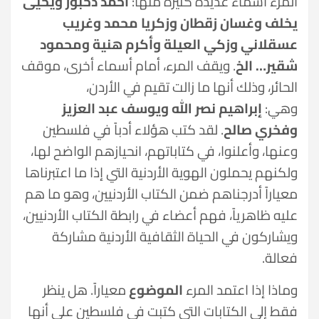
المرء أسماء عديدة كثيرة منها:
أحمد دحبور ويحيى
يخلف وغسان زقطان وزكريا محمد وغريب
عسقلاني وزكي العيلة وأكرم هنية ومحمود
شقير… الخ
. ويقف المرء، أمام أسماء أخرى، موقف
الحائر، وذلك أنها ما زالت تقيم في الأردن،
وهي:
إبراهيم نصر الله ويوسف عبد العزيز
وفخري صالح
. لقد كتب هؤلاء أدباً في فلسطين
وعنها، وأعلنوا، في كتاباتهم، انحيازهم الواضح لها،
ولكنهم يحملون الهوية الأردنية التي إذا ما اعتبرناها
معياراً أدرجناهم ضمن الكتاب الأردنيين، وهو ما هم
عليه ظاهرياً، فهم أعضاء في رابطة الكتاب الأردنيين،
ويشاركون في الحياة الثقافية الأردنية مشاركة
فعالة.
وماذا إذا اعتمد المرء
الموضوع
معياراً. هل ينظر
فقط إلى الكتابات التي كتبت في فلسطين على أنها