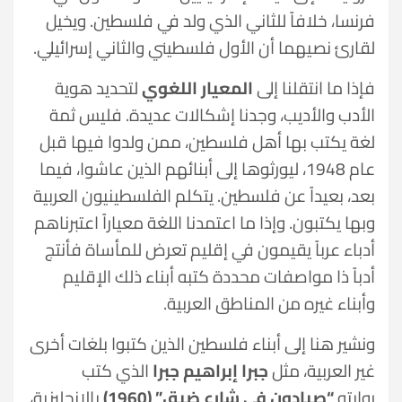
فرنسا، خلافاً للثاني الذي ولد في فلسطين. ويخيل
لقارئ نصيهما أن الأول فلسطيني والثاني إسرائيلي.
فإذا ما انتقلنا إلى
المعيار اللغوي
لتحديد هوية
الأدب والأديب، وجدنا إشكالات عديدة. فليس ثمة
لغة يكتب بها أهل فلسطين، ممن ولدوا فيها قبل
عام 1948، ليورثوها إلى أبنائهم الذين عاشوا، فيما
بعد، بعيداً عن فلسطين. يتكلم الفلسطينيون العربية
وبها يكتبون. وإذا ما اعتمدنا اللغة معياراً اعتبرناهم
أدباء عرباً يقيمون في إقليم تعرض للمأساة فأنتج
أدباً ذا مواصفات محددة كتبه أبناء ذلك الإقليم
وأبناء غيره من المناطق العربية.
ونشير هنا إلى أبناء فلسطين الذين كتبوا بلغات أخرى
غير العربية، مثل
جبرا إبراهيم جبرا
الذي كتب
روايته
“صيادون في شارع ضيق” (1960)
بالإنجليزية،