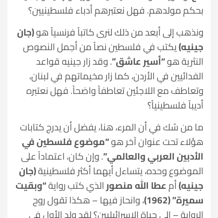
بحكم مولدهم. فهل نعتبرهم أدباء فلسطينيين؟
ونذهب إلى أبعد من ذلك لنرى كاتباً فرنسياً هو
(جان
جينيه)
يكتب في فلسطين نصاً من أجمل النصوص
النثرية هو
“أسير عاشق”
. وقد زار جينيه قواعد
الفدائيين في الأردن، كما زار مخيماتهم في لبنان،
وتعاطف مع اللاجئين تعاطفاً واضحاً. فهل نعتبره
أديباً فلسطينياً؟
ما من شك في أن المرء، هنا، يفضل أن يدرج كتابات
هؤلاء تحت عنوان آخر هو
“موضوع فلسطين في
الأدبين العربي والعالمي”
. وإن كان، اعتماداً على
الموضوع وحده، يتساءل أيهما أكثر فلسطينية
(جان
جينيه)
أم
عطا الله منصور
الذي كتب رواية
“وبقيت
سميرة” (1962)
، وانحاز فيها – هكذا تقول روح
الرواية – إلى حياة الإسرائيليين؟ لقد ولد الأول في