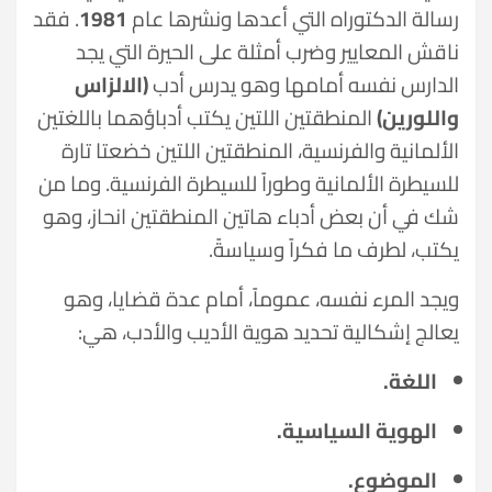
رسالة الدكتوراه التي أعدها ونشرها عام
1981
. فقد
ناقش المعايير وضرب أمثلة على الحيرة التي يجد
الدارس نفسه أمامها وهو يدرس أدب
(الالزاس
واللورين)
المنطقتين اللتين يكتب أدباؤهما باللغتين
الألمانية والفرنسية، المنطقتين اللتين خضعتا تارة
للسيطرة الألمانية وطوراً للسيطرة الفرنسية. وما من
شك في أن بعض أدباء هاتين المنطقتين انحاز، وهو
يكتب، لطرف ما فكراً وسياسةً.
ويجد المرء نفسه، عموماً، أمام عدة قضايا، وهو
يعالج إشكالية تحديد هوية الأديب والأدب، هي:
اللغة.
الهوية السياسية.
الموضوع.