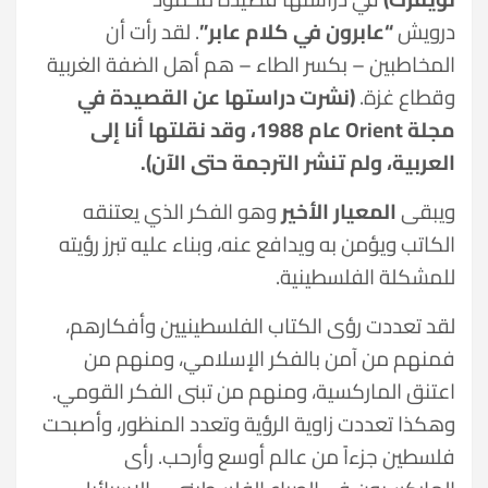
درويش
“عابرون في كلام عابر”
. لقد رأت أن
المخاطبين – بكسر الطاء – هم أهل الضفة الغربية
وقطاع غزة.
(نشرت دراستها عن القصيدة في
مجلة Orient عام 1988، وقد نقلتها أنا إلى
العربية، ولم تنشر الترجمة حتى الآن).
ويبقى
المعيار الأخير
وهو الفكر الذي يعتنقه
الكاتب ويؤمن به ويدافع عنه، وبناء عليه تبرز رؤيته
للمشكلة الفلسطينية.
لقد تعددت رؤى الكتاب الفلسطينيين وأفكارهم،
فمنهم من آمن بالفكر الإسلامي، ومنهم من
اعتنق الماركسية، ومنهم من تبنى الفكر القومي.
وهكذا تعددت زاوية الرؤية وتعدد المنظور، وأصبحت
فلسطين جزءاً من عالم أوسع وأرحب. رأى