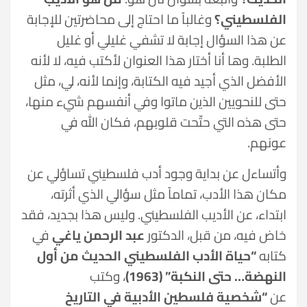
الفلسطيني؟
وغالباً ما احتاج إلى محاضرتين للإجابة
عن هذا السؤال إجابة لا تشفي غليلي أو غليل
الطلبة. وها أنا أختار هذا العنوان لأكتب فيه، لا لأنه
الأفضل الذي أجيد فيه الكتابة، وإنما لأنه، لي، مثل
حتى للنحويين الذين ماتوا وفي أنفسهم شيء منها،
حتى هذه التي حتّحت قلوبهم، فكان الله في
عونهم.
وأتساءل عن بداية وجود أدب فلسطيني تساؤلي عن
مكان هذا الأدب، تماماً مثل سؤالي الذي أثرته،
ابتداء، عن الأديب الفلسطيني. وليس هذا بجديد، فقد
خاض فيه، من قبل، الدكتور
عبد الرحمن ياغي
في
كتابه
“حياة الأدب الفلسطيني الحديث من أول
النهضة… حتى النكبة” (1963)
، وكتب
عن
“شخصية فلسطين الأدبية في التاريخ