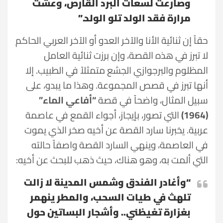
وصارعت لسعات البرد القارص، وعشت
مرارة فقد الولد تلو الولد.”
حقاً إن ثنائية الأنا والآخر العدو أو الآخر العربي الحاكم
لا تبرز في هذه القصة، وإن برزت ثنائية العامل
المظلوم والبرجوازي الجشع متمثلاً في الطبيب. إلا
أنها تبرز في قصص المجموعة. وهذا ما يبدو، على
سبيل المثال، واضحاً في قصة
“أفاعي الماء”
(1964)
التي تصور، بإيجاز، أجواء القمع في عاصمة
عربية. يخبرنا سارد القصة عن أخيه صخر الذي يموت
في العاصمة، وينهي السارد القصة واصفاً حالته
التي ألمت به، وهو هناك، حيث ذهب للبحث عن أخيه:
“وأغادر الفندق وشمس المدينة لا زالت
تلهث في طيات السحب، والمطر ينهمر
بغزارة تغيظني.. وأشجار البساتين حول