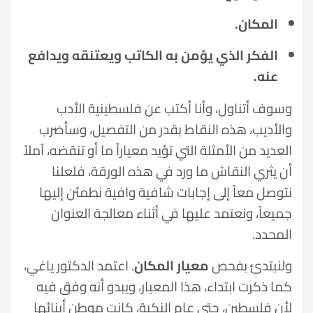
المكان.
الفكر الذي يؤمن به الكاتب ويعتنقه ويدافع
عنه.
وسوف أتناول، وأنا أكتب عن فلسطينية الأدب
والأديب، هذه النقاط بقدر من التفصيل، وسأضرب
العديد من الأمثلة التي تؤيد معياراً ما أو تنقضه، آملاً
أن يثري النقاش ما ورد في هذه الورقة، فلعلنا
نتوصل معاً إلى إجابات شافية وافية نطمئن إليها
جميعاً، ونعتمد عليها في أثناء معالجة العنوان
المحدد.
ولنبتدئ بفحص
معيار المكان
. اعتمد الدكتور ياغي،
كما ذكرت ابتداء، هذا المعيار، ويبدو أنه وفق فيه
لأن فلسطين، حتى عام النكبة، كانت موطن أبنائها