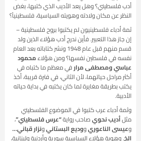
أدب فلسطيني؟ وهل يعد الأديب الذي كتبها، بغض
النظر عن مكان ولادته وهويته السياسية، فلسطينياً؟
ثمة أدباء فلسطينيون لم يكتبوا بروح فلسطينية –
إن جاز هذا التعبير. فأين ندرج أدب هؤلاء الذين ولد
قسم منهم قبل عام 1948 ونشر كتاباته بعد العام
نفسه في فلسطين نفسها؟ ومن هؤلاء
محمود
عباسي ومصطفى مرار
في معظم ما كتباه في
أكثر مراحل حياتهما، لأن الثاني، في فترة قريبة، أخذ
يكتب بطريقة مغايرة لما كان يكتبه في بداية حياته
الأدبية.
وثمة أدباء عرب كتبوا في الموضوع الفلسطيني
مثل
أديب نحوي
صاحب رواية
“عرس فلسطيني”
،
و
عيسى الناعوري
و
وديع البستاني
و
نزار قباني…
الخ
. وهوية هؤلاء السياسية سورية وأردنية ولبنانية،