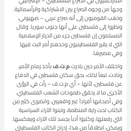
الماركسيون في الصراع الفلسطيني – الإسرائيلي
وجهاً من وجوه الصراع بين الاشتراكية والرأسمالية.
وذهب القوميون إلى أنه صراع عربي – صهيوني،
ونظروا إلى فلسطين على أنها جنوب سوريا. وقال
المسلمون إن فلسطين جزء من الديار الإسلامية
التي لا يقرر الفلسطينيون وحدهم أمر البت فيها
وفي مصيرها.
واختلف الأمر حين بادرت
م.ت.ف
بأخذ زمام الأمر،
ونادت، تبعاً لذلك، بحق سكان فلسطين في الدفاع
عن فلسطين، لأنها – أي م.ت.ف – رأت في الرؤى
الأخرى ما لا يحقق طموحات الشعب الفلسطيني،
وفي أصحابها أفراداً غير واقعيين. وانضوى كثير من
الكتاب تحت راية المنظمة، وتبنوا الآراء السياسية
التي رفعتها، وكتبوا أدباً يجسد تلك الآراء ويعكسها.
ويمكن، انطلاقاً من هذا، إدراج الكاتب الفلسطيني