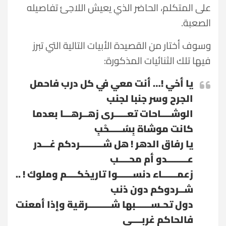
على المتكلم، الحاضر الذي يعيش اللاجئ تفاصيله
الصعبة.
وسوف أختار من القصيدة الأبيات التالية التي تبرز
فيها تلك الثنائيات المذكورة:
يا أخي !… أنت معي في كل درب فاحمل
الجرح وسر جنبا لجنب
الوشــــاحات تعـــــرى زهــرهـــا بعدما
كانت موشاة بِسُـــــحْبِ
يا رفاق الدهر ! هل شـــــــــردكم غـــدر
عــــــــدو أم محــــب
زعمــــــاء دنســــــوا تاريخكــــم وملوك ! ..
شــردوكم دون ذنب
دول تحـســــــبها شـــــــــرقية وإذا أمعنت
فالحاكم غربــــي