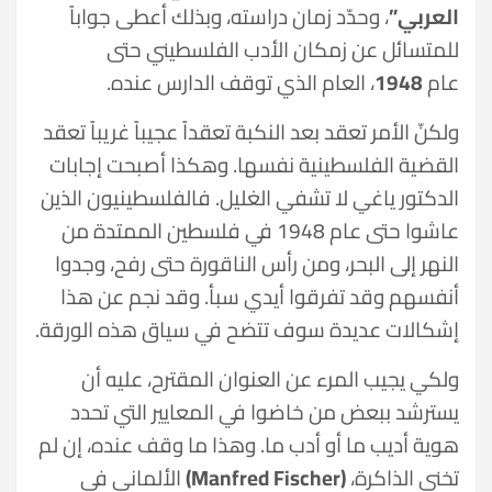
العربي”
، وحدّد زمان دراسته، وبذلك أعطى جواباً
للمتسائل عن زمكان الأدب الفلسطيني حتى
عام
1948
، العام الذي توقف الدارس عنده.
ولكنّ الأمر تعقد بعد النكبة تعقداً عجيباً غريباً تعقد
القضية الفلسطينية نفسها. وهكذا أصبحت إجابات
الدكتور ياغي لا تشفي الغليل. فالفلسطينيون الذين
عاشوا حتى عام 1948 في فلسطين الممتدة من
النهر إلى البحر، ومن رأس الناقورة حتى رفح، وجدوا
أنفسهم وقد تفرقوا أيدي سبأ. وقد نجم عن هذا
إشكالات عديدة سوف تتضح في سياق هذه الورقة.
ولكي يجيب المرء عن العنوان المقترح، عليه أن
يسترشد ببعض من خاضوا في المعايير التي تحدد
هوية أديب ما أو أدب ما. وهذا ما وقف عنده، إن لم
تخني الذاكرة،
(Manfred Fischer)
الألماني في