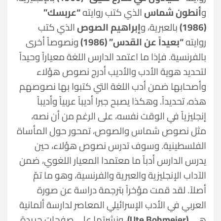
و
أنطون شماس
الذي كتب روايته
“عربسك”
(1986)
بالعبرية، و
إبراهيم الصوص
الذي كتب
روايته
“بعيداً عن القدس” (1986)
ونصوصاً أخرى
بالفرنسية. فإذا ما اعتمد الدارس اللغة معياراً وحيداً
لتحديد هوية الأدب والأديب أدرج نصوص هؤلاء
وأصحابها ضمن أدب اللغة التي كتبوا بها نصوصهم
هذه، تحديداً. وهكذا يصبح جبرا أديباً عربياً وأديباً
إنجليزياً في الوقت نفسه، على الرغم من أن نصه،
مثل نصوص شماس والصوص، تمحور حول المأساة
الفلسطينية. وسوف تدرس نصوص هؤلاء، حين
يدرس الدارس أدباً ما معتمدا المعيار اللغوي، ضمن
الآداب الإنجليزية والعبرية والفرنسية، وهو ما تمّ
أصلاً. لقد قمت مؤخراً بترجمة دراسة عن صورة
العربي في الأدب الإسرائيلي المعاصر لدارسة ألمانية
هي
(Ute Bohmeier)
، ونشرتها على صفحات جريدة