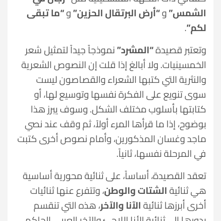
الشمس”
و
“أرض البرتقال الحزين”
و
“ما تبقى
لكم”
.
وتعتبر قصيدة
“المشرد”
نموذجاً جيداً لتمثيل شعر
الخمسينيات. ولا أبالغ إذا قلت إن النصوص الشعرية
والنثرية التي كتبها الشعراء والقصاصون ليست
سوى تنويع على الفكرة نفسها وتوسيع لها، أو
كتابتها بأسلوب مختلف الشكل. وسوف يبرز هذا
بوضوح، إذا ما قرأها المرء أولاً، ثم وقف عند نصي
ماجد وغسان المذكورين، وأمام نصوص أخرى كتبت
في المرحلة نفسها، ثانياً.
تعقد القصيدة، أساساً، على ثنائية محورية أساسية
هي ثنائية
الشتات والوطن
، وتتفرع عنها ثنائيات
أخرى أبرزها ثنائية
الآنا والآخر
، هذه التي تنقسم
بدورها إلى ثنائية الأنا اللاجئ والآخر العربي الحاكم،