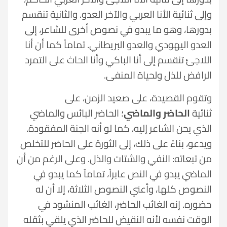
وإلى ثنائية الأنا العربي والآخر العدو. والثانية تنقسم
بدورها، وهو ما يبدو في نصوص أخرى للشاعر، إلى
العدو اليهودي والعدو البريطاني. تماماً كما أن أنا
اللاجئ تنقسم إلى أنا الباكي وأنا الحاث على التمرد
الرافض للذل ولحياة المنفى.
وتقوم القصيدة، على صعيد الزمن، على
ثنائية
الحاضر والماضي
؛ الحاضر البائس والماضي
الذي يحن الشاعر إليه، كما لو أنه الجنة المفقودة.
ويدعو، بناءً على ذلك، إلى الثورة على الحاضر للتخلص
من تبعاته: النفي والشتات والذل. وعلى الرغم من أن
الماضي يبدو في النص عابراً، تماماً كما يبدو في
النصوص كلها، وأعني النصوص الثلاثة، إلا أن له
حضوره. إنه الغائب الحاضر، الغائب المنشود في
الوقت نفسه لأنه النقيض للحاضر الذي يلقي بثقله