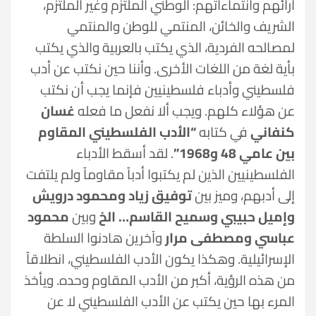
آرائهم وانتماءاتهم: الوطني الملتزم وغير الملتزم،
الشريف والخائن، المنتمي للوطن والمنتمي
لمصالحه الفردية، الذي يكتب بالعربية والذي يكتب
بأية لغة من اللغات الأخرى. وأننا حين نكتب عن أدب
فلسطيني وأدباء فلسطينيين فإنما يجب أن نكتب
عن هؤلاء كلهم. ويجب ألا نفعل ما فعله
غسان
كنفاني
في كتابه
“الأدب الفلسطيني المقاوم
بين عامي 48 و1968”
. لقد أسقط الأدباء
الفلسطينيين الذين لم يكتبوا أدباً مقاوماً ولم يلتفت
إلى أدبهم، وميز بين
توفيق زياد ومحمود درويش
وإميل حبيبي وسميح القاسم… الخ
وبين
محمود
عباسي ومصطفى مرار
وآخرين هادنوا السلطة
الإسرائيلية. وهكذا يكون الأدب الفلسطيني، انطلاقاً
من هذه الرؤية، أكبر من الأدب المقاوم وحده. ويأخذ
المرء بها حين يكتب عن الأدب الفلسطيني لا عن