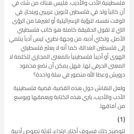
فلسطينية الأدب والأديب. فليس هناك من شك في
أن كاتباً ولد في فلسطين لأبوين عربيين وينحاز، في
الوقت نفسه، للرؤية الإسرائيلية أو لغيرها من الرؤى
التي لا تقول الحقيقة كاملة هو كاتب فلسطيني
الأصل. ولكني أدبه، من وجهة نظري، ليس أدباً ينتمي
إلى فلسطين العدالة، كما أنه لا يعتبر فلسطيني
الهوى أو أديباً فلسطينياً بالمعنى المجازي للكلمة لا
المعنى الحرفي لها. فهل يمكن أن نضع محمود
درويش وعطا الله منصور في سلة واحدة؟
ولعل النقاش حول هذه القضية، قضية فلسطينية
الأدب والأديب، يثري هذه الكتابة ويعمقها ويوسع
من آفاقها.
(1)
لتوضيح ذلك فسوف أختار، ابتداء، ثلاثة نصوص أدبية