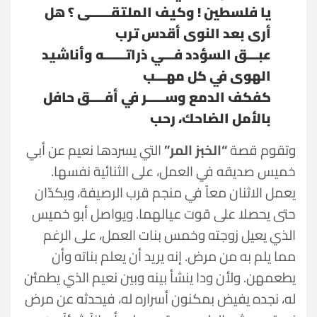
يا فلسطين ! وكيف الملتقــــــى ؟ هل
أرى بعد النوى أقدس ترب
عبـــق السؤدد فـــي ذراتــــــه وأناشيد
الهوى في كل مهـــب
كفكف الدمع وســـــر في أفــــق حافل
بالأمل الضاحك، رحب
وتقوم قصة
“الخبز المر”
التي يسردها نعيم عن أبي
خميس صديقه في العمل، على الثنائية نفسها.
يعمل الاثنان معاً في منجم قرب الرصيفة، ويكدّان
حتى يحصلا على قوت عيالهما. ويواصل أبو خميس
الذي يعيل زوجته وخمس بنات العمل، على الرغم
مما يلم به من مرض. إنه يريد أن يعلم بناته وأن
يطعمهن. ولأن ودا ينشأ بينه وبين نعيم الذي يطمئن
له، نجده يفيض بمكنون أسراره له، فيحدثه عن مرض