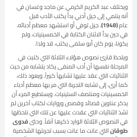
ويختلف عبد الكريم الكرمي عن ماجد وغسان في
أنه ينتمي إلى جيل أدبي بدأ يكتب الأدب قبل
عام
(1948)
، جيل توفي أو استشهد معظم أدبائه،
في حين بدأ الاثنان الكتابة في الخمسينيات، ولم
يكونا، يوم كان أبو سلمى يكتب، قد ولدا.
ويلحظ قارئ نصوص هؤلاء الثلاثة التي كتبت في
المرحلة نفسها أن أدب المنفى يكاد يتشابه من حيث
الثنائيات التي عقد عليها تشابهاً كبيراً. ويعود ذلك،
كما أرى، إلى تشابه التجربة التي مر بها معظم أدباء
الخمسينيات ومنتصف الستينيات. ويستطيع المرء أن
يذكر عناوين قصائد وقصص وروايات لكتاب آخرين لم
تشذ الثنائيات التي عقدت عليها عن تلك التي نلحظها
في النصوص الثلاثة الوارد ذكرها آنفاً. وحتى
فدوى
طوقان
التي عانت ما عانت بسبب تجربتها الشخصية