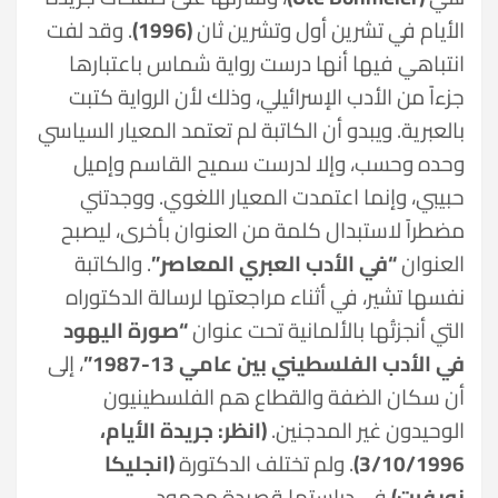
الأيام في تشرين أول وتشرين ثان
(1996)
. وقد لفت
انتباهي فيها أنها درست رواية شماس باعتبارها
جزءاً من الأدب الإسرائيلي، وذلك لأن الرواية كتبت
بالعبرية. ويبدو أن الكاتبة لم تعتمد المعيار السياسي
وحده وحسب، وإلا لدرست سميح القاسم وإميل
حبيبي، وإنما اعتمدت المعيار اللغوي. ووجدتني
مضطراً لاستبدال كلمة من العنوان بأخرى، ليصبح
العنوان
“في الأدب العبري المعاصر”
. والكاتبة
نفسها تشير، في أثناء مراجعتها لرسالة الدكتوراه
التي أنجزتُها بالألمانية تحت عنوان
“صورة اليهود
في الأدب الفلسطيني بين عامي 13-1987”
، إلى
أن سكان الضفة والقطاع هم الفلسطينيون
الوحيدون غير المدجنين.
(انظر: جريدة الأيام،
3/10/1996)
. ولم تختلف الدكتورة
(انجليكا
نويفرت)
في دراستها قصيدة محمود