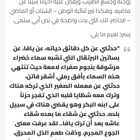
زوجته وجشع الطبيب، ويقص عليه أحياناً شيئاً عن
ماضيه. وهكذا تبرز ثنائية الوطن – الشتات أو الماضي
– الحاضر، تلك التي بدت واضحة في نص أبي سلمى.
يسرد نعيم ما يلي:
“حدثني عن كل دقائق حياته، عن يافا، عن
بساتين البرتقال التي تشبه سماء خضراء
مرشوقة بنجوم صفراء لامعة حيث تنتهي
هذه السماء بأفق رملي أشقر فاتن،
حدثني عن معمله الصغير الذي تركه هناك
وترك معه شظايا قلبه الذي تفجر حزناً
على ابنه البكر وهو يقضي هناك في سبيل
بلده. حدثني عن شقاء ما بعده شقاء
عاشه بعد أن ترك يافا.. لقد عرفت معنى
الجوع المجرم، وذقت طعم الذل المحرق،