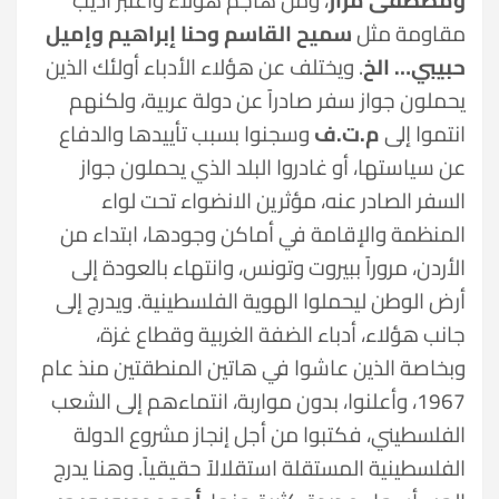
مقاومة مثل
سميح القاسم وحنا إبراهيم وإميل
حبيبي… الخ
. ويختلف عن هؤلاء الأدباء أولئك الذين
يحملون جواز سفر صادراً عن دولة عربية، ولكنهم
انتموا إلى
م.ت.ف
وسجنوا بسبب تأييدها والدفاع
عن سياستها، أو غادروا البلد الذي يحملون جواز
السفر الصادر عنه، مؤثرين الانضواء تحت لواء
المنظمة والإقامة في أماكن وجودها، ابتداء من
الأردن، مروراً ببيروت وتونس، وانتهاء بالعودة إلى
أرض الوطن ليحملوا الهوية الفلسطينية. ويدرج إلى
جانب هؤلاء، أدباء الضفة الغربية وقطاع غزة،
وبخاصة الذين عاشوا في هاتين المنطقتين منذ عام
1967، وأعلنوا، بدون مواربة، انتماءهم إلى الشعب
الفلسطيني، فكتبوا من أجل إنجاز مشروع الدولة
الفلسطينية المستقلة استقلالاً حقيقياً. وهنا يدرج