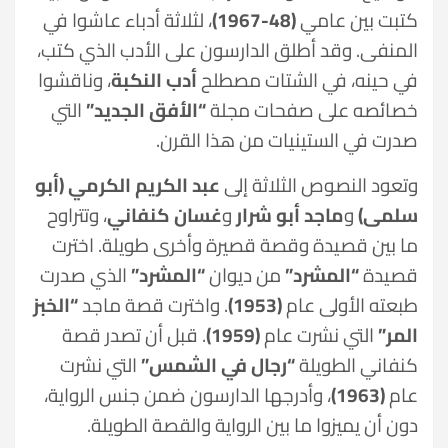
كتبت بين عامي
(48-1967)
، لثلاثة أدباء عاشوا في
المنفى. وقد أطلق الدارسون على الأدب الذي كتب،
في حينه، في الشتات مصطلح
أدب النكبة
، وناقشوا
خصائصه على صفحات مجلة
“الأفق الجديد”
التي
صدرت في الستينيات من هذا القرن.
وتعود النصوص الثلاثة إلى
عبد الكريم الكرمي (أبو
سلمى)
و
ماجد أبو شرار
و
غسان كنفاني
، وتتراوح
ما بين قصيدة وقصة قصيرة وأخرى طويلة. اخترت
قصيدة
“المشرد”
من ديوان
“المشرد”
الذي صدرت
طبعته الأولى عام
(1953)
. واخترت قصة ماجد
“الخبز
المر”
التي نشرت عام
(1959)
. قبل أن تصدر قصة
كنفاني الطويلة
“رجال في الشمس”
التي نشرت
عام
(1963)
، وأدرجها الدارسون ضمن جنس الرواية،
دون أن يميزوا ما بين الرواية والقصة الطويلة.