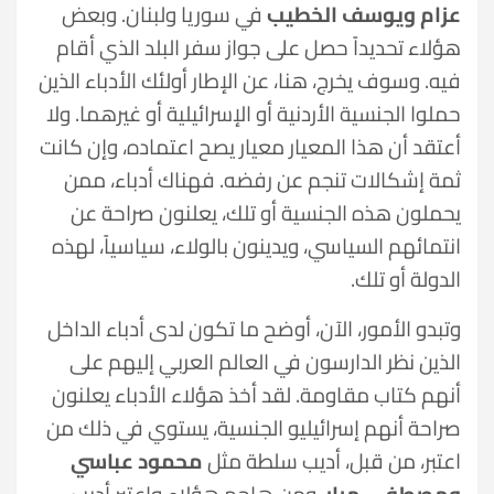
عزام ويوسف الخطيب
في سوريا ولبنان. وبعض
هؤلاء تحديداً حصل على جواز سفر البلد الذي أقام
فيه. وسوف يخرج، هنا، عن الإطار أولئك الأدباء الذين
حملوا الجنسية الأردنية أو الإسرائيلية أو غيرهما. ولا
أعتقد أن هذا المعيار معيار يصح اعتماده، وإن كانت
ثمة إشكالات تنجم عن رفضه. فهناك أدباء، ممن
يحملون هذه الجنسية أو تلك، يعلنون صراحة عن
انتمائهم السياسي، ويدينون بالولاء، سياسياً، لهذه
الدولة أو تلك.
وتبدو الأمور، الآن، أوضح ما تكون لدى أدباء الداخل
الذين نظر الدارسون في العالم العربي إليهم على
أنهم كتاب مقاومة. لقد أخذ هؤلاء الأدباء يعلنون
صراحة أنهم إسرائيليو الجنسية، يستوي في ذلك من
اعتبر، من قبل، أديب سلطة مثل
محمود عباسي
ومصطفى مرار
، ومن هاجم هؤلاء واعتبر أديب