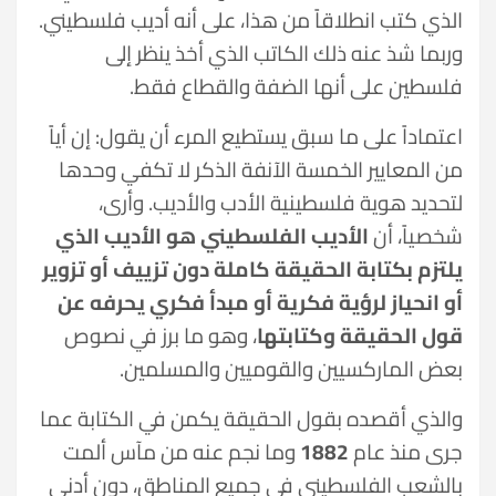
الذي كتب انطلاقاً من هذا، على أنه أديب فلسطيني.
وربما شذ عنه ذلك الكاتب الذي أخذ ينظر إلى
فلسطين على أنها الضفة والقطاع فقط.
اعتماداً على ما سبق يستطيع المرء أن يقول: إن أياً
من المعايير الخمسة الآنفة الذكر لا تكفي وحدها
لتحديد هوية فلسطينية الأدب والأديب. وأرى،
شخصياً، أن
الأديب الفلسطيني هو الأديب الذي
يلتزم بكتابة الحقيقة كاملة دون تزييف أو تزوير
أو انحياز لرؤية فكرية أو مبدأ فكري يحرفه عن
قول الحقيقة وكتابتها
، وهو ما برز في نصوص
بعض الماركسيين والقوميين والمسلمين.
والذي أقصده بقول الحقيقة يكمن في الكتابة عما
جرى منذ عام
1882
وما نجم عنه من مآس ألمت
بالشعب الفلسطيني في جميع المناطق، دون أدنى