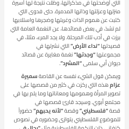
التي أوضحتها في مذكراتها، وظلت نتيجة لها أسيرة
منزلها وعزلتها وذاتها المدمرة. حتى فدوى التي
كتبت عن هموم الذات وغربتها وضجرها واستلابها
لم تشذ، في بعض قصائدها، عن النغمة العامة التي
برزت في أدب تلك المرحلة. ولا يجد المرء، مثلاً، في
قصيدتها
“نداء الأرض”
التي نشرتها في
مجموعتها
“وجدتها”
نغمة مغايرة عن قصائد
ديوان أبي سلمى
“المشرد”
.
ويمكن قول الشيء نفسه عن القاصة
سميرة
عزام
هذه التي ركزت في كثير من قصصها على
تصوير المرأة وهمومها ومعاناتها وما يلم بها في
مجتمع أبوي. وسيجد قارئ قصصها في
قصة
“فلسطيني”
وقصة
“لأنه يحبهم”
حضوراً
للموضوع الفلسطيني يتوازى وحضوره في نصوص
كنفاني ذات النكهة الفلسطينية مثل
“رجال في