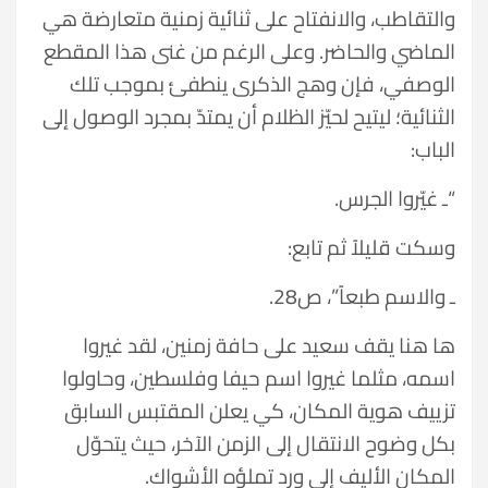
والتقاطب، والانفتاح على ثنائية زمنية متعارضة هي
الماضي والحاضر. وعلى الرغم من غنى هذا المقطع
الوصفي، فإن وهج الذكرى ينطفئ بموجب تلك
الثنائية؛ ليتيح لحيّز الظلام أن يمتدّ بمجرد الوصول إلى
الباب:
“ـ غيّروا الجرس.
وسكت قليلاً ثم تابع:
ـ والاسم طبعاً”، ص28.
ها هنا يقف سعيد على حافة زمنين، لقد غيروا
اسمه، مثلما غيروا اسم حيفا وفلسطين، وحاولوا
تزييف هوية المكان، كي يعلن المقتبس السابق
بكل وضوح الانتقال إلى الزمن الآخر، حيث يتحوّل
المكان الأليف إلى ورد تملؤه الأشواك.