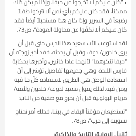
• “كان عليكم ألا تخرجوا من حيفا. وإذا لم يكن ذلك
ممكناً، فقد كان عليكم بأيّ ثمن ألا تتركوا طفلاً
رضيعاً في السرير. وإذا كان هذا مستحيلاً أيضاً فقد
كان عليكم ألا تكفّوا عن محاولة العودة”، ص73.
لقد استوعب الأب سعيد هذا الدرس حتى قبل أن
يرى خلدون/ دوف وقبل أن يحدثه، فقد أخبر زوجته أن
“حيفا تنكرهما” لأنهما عادا خائبين، وأخبرها بحكاية
فارس اللبدة، وهي جميعها تفاصيل تؤشر إلى أنّ
استعادة الوطن هي الطريق لاستعادة كلّ ما فيه
ومن فيه. لذلك يقول سعيد لدوف/ خلدون ولأمه/
مريام البولونية قبل أن يخرج مع صفية من الباب:
“تستطيعان مؤقتاً البقاء في بيتنا، فذلك أمر تحتاج
تسويته إلى حرب”، ص78.
ثانياً ـ الرواية: التاريخ والذاكرة: