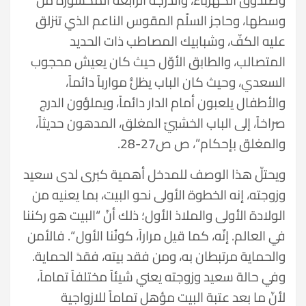
وسطها، وحاجز السلّم المقوس الناعم الذي تنزلق
عليه الكفّ، وشبابيك المصاطب ذات الحديد
المتصالب، والطابق الأوّل حيث كان يعيش محجوب
السعدي، وحيث كان الباب يظلُّ موارباً دائماً،
والأطفال يلعبون أمام الدار دائماً، ويملؤون الدرج
صراخاً، إلى الباب الخشبيّ المغلق، المدهون حديثاً،
والمغلق بإحكام”، ص ص27-28.
ويحتلّ هذا الوصف للمدخل أهمية كبرى لدى سعيد
وزوجته، إنه الخطوة الأولى نحو البيت، بما يعنيه من
الولادة الأولى والملاذ الأول؛ ذلك أنّ “البيت هو ركننا
في العالم. إنّه، كما قيل مراراً، كونُنا الأول “. فالأمن
والحماية مرتبطان به، ومن فقد بيته، فقدَ الحماية.
وفي حالة سعيد وزوجته يعني شيئاً مختلفاً تماماً،
لأنّ ما بعد عتبة البيت مؤهل تماماً للازواجية