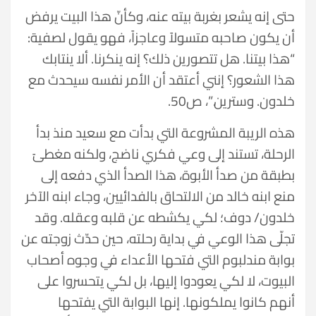
حتى إنه يشعر بغربة بيته عنه، وكأنّ هذا البيت يرفض
أن يكون صاحبه متسولاً وعاجزاً، فهو يقول لصفية:
“هذا بيتنا. هل تتصورين ذلك؟ إنه ينكرنا. ألا ينتابك
هذا الشعور؟ إنني أعتقد أن الأمر نفسه سيحدث مع
خلدون. وسترين.”، ص50.
هذه الريبة المشروعة التي بدأت مع سعيد منذ بدأ
الرحلة، تستند إلى وعي فكري ناضج، ولكنه مغطىً
بطبقة من صدأ الأبوة، هذا الصدأ الذي دفعه إلى
منع ابنه خالد من الالتحاق بالفدائيين، وجاء ابنه الآخر
خلدون/ دوف؛ لكي يكشطه عن قلبه وعقله. وقد
تجلّى هذا الوعي في بداية رحلته، حين حدّث زوجته عن
بوابة مندلبوم التي فتحها الأعداء في وجوه أصحاب
البيوت، لا لكي يعودوا إليها، بل لكي يتحسروا على
أنهم كانوا يملكونها. إنها البوابة التي يفتحها