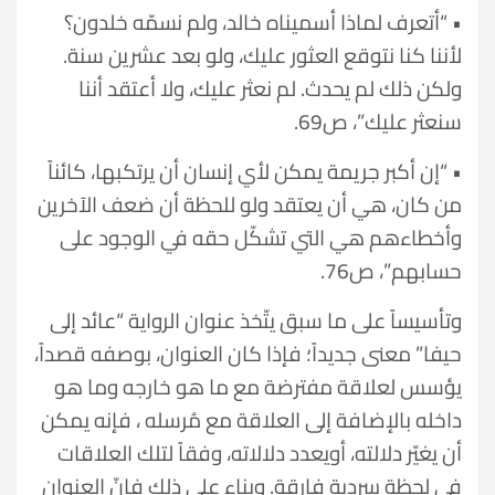
• “أتعرف لماذا أسميناه خالد، ولم نسمّه خلدون؟
لأننا كنا نتوقع العثور عليك، ولو بعد عشرين سنة.
ولكن ذلك لم يحدث. لم نعثر عليك، ولا أعتقد أننا
سنعثر عليك”، ص69.
• “إن أكبر جريمة يمكن لأي إنسان أن يرتكبها، كائناً
من كان، هي أن يعتقد ولو للحظة أن ضعف الآخرين
وأخطاءهم هي التي تشكّل حقه في الوجود على
حسابهم”، ص76.
وتأسيساً على ما سبق يتّخذ عنوان الرواية “عائد إلى
حيفا” معنى جديداً؛ فإذا كان العنوان، بوصفه قصداً،
يؤسس لعلاقة مفترضة مع ما هو خارجه وما هو
داخله بالإضافة إلى العلاقة مع مُرسله ، فإنه يمكن
أن يغيّر دلالته، أويعدد دلالاته، وفقاً لتلك العلاقات
في لحظة سردية فارقة. وبناء على ذلك فإنّ العنوان