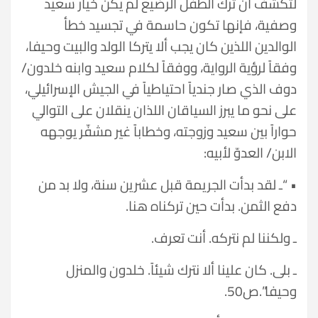
لتكشف أن ترك الطفل الرضيع لم يكن خيار سعيد
وصفية، فإنها تكون حاسمة في تجسيد خطأ
الوالدين اللذين كان يجب ألا يتركا الولد والبيت وحيفا،
وفقاً لرؤية الرواية، ووفقاً لكلام سعيد وابنه خلدون/
دوف الذي صار جندياً احتياطياً في الجيش الإسرائيلي،
على نحو ما يبرز السياقان اللذان ينقلان على التوالي
حواراً بين سعيد وزوجته، وخطاباً غير مشفّر يوجهه
الابن/ العدوّ لأبيه:
• “ـ لقد بدأت الجريمة قبل عشرين سنة، ولا بد من
دفع الثمن. بدأت حين تركناه هنا.
ـ ولكننا لم نتركه. أنت تعرف.
ـ بلى. كان علينا ألا نترك شيئاً. خلدون والمنزل
وحيفا”.ص50.