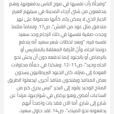
“وفجأة رأت نفسها في موج الناس يدفعونها، وهم
يندفعون من شتى أرجاء المدينة في سيلهم العرم
الجبار الذي لا يمكن ردّه، كأنها محمولة على نهر
متدفق مثل عود من القش”، ص17. وتماماً مثلما
وجدت صفية نفسها في ذلك الزحام وجد سعيد
نفسه فيه: “وبعد لحظات شعر سعيد أنه يندفع
دونما اتجاه، وأنّ الأزقة المغلقة بالمتاريس أو
بالرصاص أو بالجنود إنما تدفعه دون أن يحسّ نحو
اتجاه وحيد”، ص11-12. وهكذا في حمأة محاولات
العودة إلى منزله، كان الجنود البريطانيون يسدون
بعض المنافذ ويفتحون منافذ أخرى، ليجعلوا الطريق
المتاح الوحيد يقود إلى البحر: “ليس يدري كم من
الساعات أمضى وهو يركض في شوارعها، مرتداً عن
شارع إلى شارع. أما الآن فقد بات واضحاً أنهم
يدفعونه نحو الميناء”، ص14. لقد حاول سعيد،