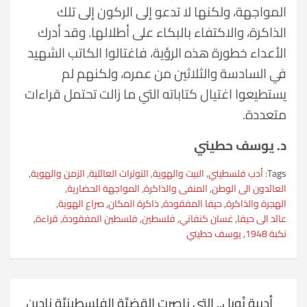
المواجهة، ولكنها لا تدعو إلى الركون إلى تلك
الذاكرة، والاكتفاء بالبكاء على أطلالها. وقد أدرك
الأعداء خطورة هذه الرؤية، فاغتالوا الكاتب الشهيد
في السادسة والثلاثين من عمره، ولكنهم لم
يستطيعوا اغتيال كتاباته التي ما زالت تحتمل قراءات
متعددة.
د. يوسف حطيني
Tags:
أدب فلسطيني
,
البيت والهوية
,
التوترات العائلية
,
الزمن والهوية
,
العائدون الى الوطن
,
المنفى والذاكرة
,
المواجهة الحضارية
,
الهجرة والذاكرة
,
حيفا المفقودة
,
ذاكرة المكان
,
صراع الهوية
,
عائد الى حيفا
,
غسان كنفاني
,
فلسطين
,
فلسطين المفقودة
,
قراءة
,
نكبة 1948
,
يوسف حطيني
تصفّح
أديبة نُوبل.. التي ناصرت القضيَّة الفلسطينيَّة نادين