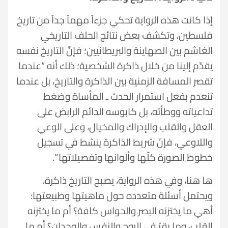
إذا كانت هذه الرواية تحكي جزءاً مهماً جداً من تاريخ
فلسطين، وتكشف بعض نتائج الحلف التاريخي
الغاشم بين الصهاينة والبريطانيين؛ فإنّ التاريخ نفسه
يقدّم إلينا من خلال ذاكرة الشخصية؛ ذلك أنه “عندما
تقصر المسافة الزمنية بين الذاكرة والتاريخ، بل عندما
تنعدم بفعل استمرار الحدث ـ المأساة وضغط
تداعياته ووطأته، بل كابوسه الدائم الرابض على
العقل والقلب والإدراك والمخيال، وعلى الوعي
واللاوعي، فإنّ شريط الذاكرة ينشط في تسجيل
خطوط الصورة كلّها وألوانها وتفصيلاتها “.
ها هنا، وفي هذه الرواية، يصبح التاريخ ذاكرة،
ويحتمل أسئلة متعدده حول ماهيتها وطبيعتها:
أهي ما يختزنه البصر والحواس كافة؟ أم ما يختزنه
القلب، وما يقرّ في الروح والنفس والوجدان؟ أم ما