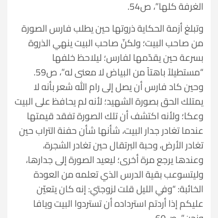
الغرفة كلها”، ص54.
وتبلغ أزمة الحكاية ذروتها حين يطلب فارس الصورة
من صاحب البيت؛ ولكنّ صاحب البيت ينهي الذروة
بسرعة حين يقدّمها لفارس؛ ليلاحظ خلفها
“مستطيلاً باهتاً من البياض لا معنى له”، ص59.
وحين كاد فارس أن يصل إلى رام الله شعر بأنه لا
يمتلك الحق بصورة الشهيد؛ لأنه لم يحافظ على البيت
وعكا؛ ولأنه اكتشف أن تلك الصورة تفقد قيمتها
عندما تغادر جدار البيت، شأنها شأن حفنة التراب حين
تغادر الأرض، وحبة البرتقال حين تغادر الشجرة،
وعندها يرجع مرة أخرى؛ ليعيد الصورة إلى جدارها،
وليتسوعب بقية الدرس الذي تعلمه من العودة
الخائبة: “وفي الليل قلت لزوجتي: إنه كان يتعيّن
عليكم إذا أردتم استرداده أن تستردوا البيت ويافا
ونحن”، ص60.