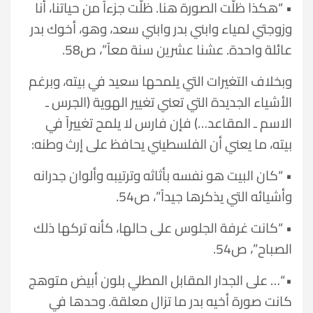
• “هكذا ظلّت الصورة هنا. ظلّت جزءاً من حياتنا، أنا
وزوجتي لمياء وابني بدر وابني سعد، وهو، أخوك بدر
عائلة واحدة. عشنا عشرين سنة معاً”، ص58.
وبخلاف التغيرات التي يلمحها سعيد في بيته، وبرغم
الأشياء الجديدة التي تعني تغيير الهوية (الجرس ـ
الاسم ـ المقاعد…) فإن فارس لا يلمح تغييراً في
بيته، ما يعني أن الفلسطيني يحافظ على إرث وطنه:
• “كان البيت هو نفسه بأثاثه وترتيبه وألوان جدرانه
وأشيائه التي يذكرها جيداً”، ص54.
• “كانت غرفة الجلوس على حالها، كأنه تركها ذلك
الصباح”، ص54.
• “… على الجدار المقابل المطلي بلون أبيض متوهج
كانت صورة أخيه بدر ما تزال معلقة. وحدها في