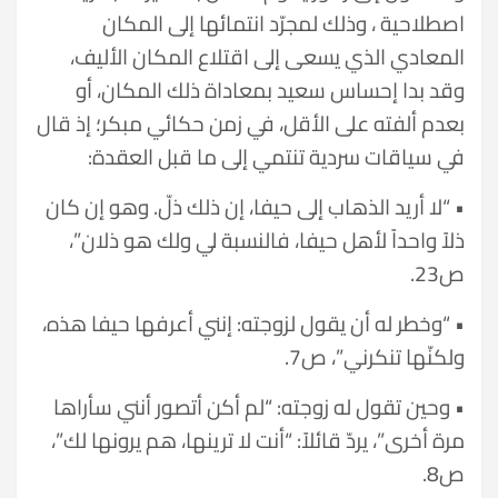
اصطلاحية ، وذلك لمجرّد انتمائها إلى المكان
المعادي الذي يسعى إلى اقتلاع المكان الأليف،
وقد بدا إحساس سعيد بمعاداة ذلك المكان، أو
بعدم ألفته على الأقل، في زمن حكائي مبكر؛ إذ قال
في سياقات سردية تنتمي إلى ما قبل العقدة:
• “لا أريد الذهاب إلى حيفا، إن ذلك ذلّ. وهو إن كان
ذلاً واحداً لأهل حيفا، فالنسبة لي ولك هو ذلان”،
ص23.
• “وخطر له أن يقول لزوجته: إنني أعرفها حيفا هذه،
ولكنّها تنكرني”، ص7.
• وحين تقول له زوجته: “لم أكن أتصور أنني سأراها
مرة أخرى”، يردّ قائلاً: “أنت لا ترينها، هم يرونها لك”،
ص8.