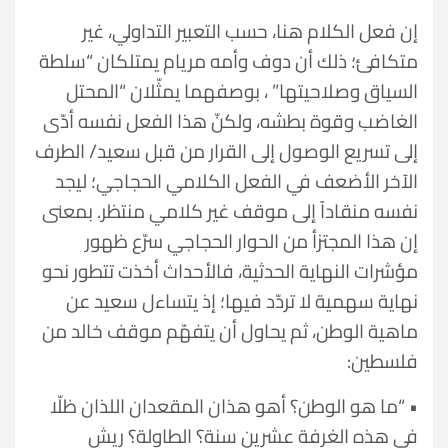
إن فعل الكلام هنا، حسب التعبير التداولي، غير
متكافئ؛ ذلك أن دوف وأمه مريام يمتلكان “سلطة
السياق وصلاحيتها” ، بوصفهما يمثّلان “المحتل
الغاضب وقوة بطشه، ولكنّ هذا الفعل نفسه أدّى
إلى تسريع الوصول إلى القرار من قبل سعيد/ الطرف
الآخر الأضعف في الفعل الكلامي الحجاجي؛ ليجد
نفسه منقاداً إلى موقف غير كلامي منتظر. بمعنى
إن هذا المجتزأ من الحوار الحجاجي سرّع ظهور
مؤشرات النهاية الحدثية، فالأحداث أخذت تتطور نحو
نهاية سهمية لا تردّد فيها؛ إذ يتساءل سعيد عن
ماهية الوطن، ثم يحاول أن يتفهّم موقف خالد من
فلسطين:
• “ما هو الوطن؟ أهو هذان المقعدان اللذان ظلّا
في هذه الغرفة عشرين سنة؟ الطاولة؟ ريش