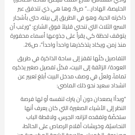
الحليصة، الهادار…” ص9. وها هي ذي تتدفق عبر
ذاكرته الحية، وهو في الطريق إلى بيته، حتى بأشجار
السرو الثلاث التي تنحني قليلاً فوق الشارع: “ورغب أن
يتوقف لحظة كي يقرأ على جذوعها أسماء محفورة
منذ زمن، ويكاد يتذكذرها واحداً واحداً”، ص26.
التفاصيل كلّها تقفز إلى ساحة الذاكرة في طريق
العودة/ الزائفة إلى البيت، فكلّ تفصيل صغير يذكره
تماماً، ولعلّ في وصف مدخل البيت أبلغ تعبير عن
انشداد سعيد نحو ذلك الماضي:
“وبدأا يصعدان دون أن يترك لنفسه أو لها فرصة
النظر إلى الأشياء الصغيرة التي كان يعرف أنها
ستخضّهُ وتفقده اتزانه: الجرس، ولاقطة الباب
النحاسيّة، وخربشات أقلام الرصاص على الحائط،
وصندوق الكهرباء، والدرجة الرابعة المكسورة من