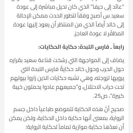
“عائد إلى حيفا” الذي كان تحيل مباشرة إلى عودة
سعيد س أصبح وفقاً لتطور الحدث ممكن الإحالة
إلى خالد أيضاً الذي من المنتظر أن يعود إليها عودة
المظفّر لا عودة العاجز.
رابعاً ـ فارس اللبدة: حكاية الحكايات:
يضاف إلى المواجهة التي رسّخت قناعة سعيد بقراره
حول الحرب وحول خالد حكايةُ فارس اللبدة التي
يرويها لزوجته، وهي تشبه حكايات الذين زاروا بيوتهم
تحت حراب الاحتلال، و”جميعهم عادوا يحملون خيبة
كبيرة”، ص25.
صحيح أنّ هذه الحكاية تتموضع طباعياً داخل جسم
الرواية، بمعنى أنها حكاية داخل الحكاية، ولكن يمكن
أن نعدّها حكاية موازية تماماً لحكاية الرواية؛