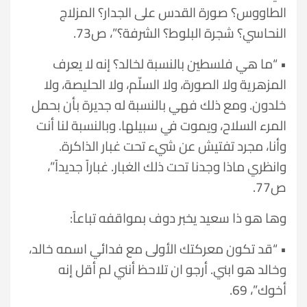
الطاووس؟ صورة القدس على الجدار؟ المزلاج
النحاسي؟ شجرة البلوط؟ الشرفة؟”، ص73.
• “ما هي فلسطين بالنسبة لخالد؟ إنه لا يعرف
المزهرية ولا الصورة، ولا السلّم، ولا الحليصة، ولا
خلدون. ومع ذلك فهي بالنسبة له جديرة بأن بحمل
المرء السلاح، ويموت في سبيلها. وبالنسبة لنا أنت
وأنا، مجرد تفتيش عن شيء تحت غبار الذاكرة.
وانظري ماذا وجدنا تحت ذلك الغبار. غباراً جديداً”،
ص77.
وها هو ذا سعيد يخبر دوف بمواقفه تباعاً:
• “قد تكون معركتك الأولى مع فدائي اسمه خالد،
وخالد هو ابني. أرجو ان تلاحظ أنني لم أقل إنه
أخوك”، 69.