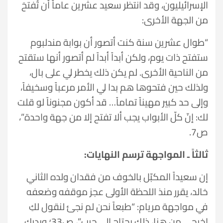
الإسرائيليون، وقد انتظر سعيد عشرين عاماً أن تُفتحَ
من الجهة الأخرى:
“طوال عشرين سنة كنت أتصور أن بوابة مندلبوم
ستفتح ذات يوم، ولكن أبداً أبداً لم أتصور أنها ستقتح
من الناحية الأخرى. لم يكن ذلك يخطر لي على بال،
ولذلك حين فتحوها هم بدا لي الأمر مرعباً وسخيفاً،
وإلى حد كبير مهيناً تماماً… قد أكون مجنوناً لو قلت
لك: إنّ كلّ الأبواب يجب ألا تفتح إلا من جهة واحدة”،
ص7.
ثالثاً ـ المواجهة ترسم النهايات:
إن سعيداً المكبّل بالخوف من فقدان ولده الثاني
خالد، يقرر منذ اللحظة الأولى عجز موقفه وضعفه
في مواجهة مريام: “طبعاً نحن لم نجئ لنقول لكِ
اخرجي من هنا، ذلك يحتاج إلى حرب”، ص33؛ ويدرك