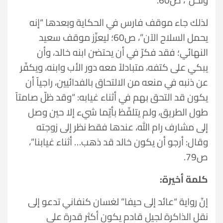
لذلك جاء موقف فارس في الحكاية وبعدها “إنه
يحمل السلاح الآن”، ص60؛ ليعزّز موقف سعيد
النهائي؛ فقد فكرّ في أن يحتضن ابنه خالد، وأن
يبكي على كتفه، متبادلاً معه دور الأب وابنه، ويكفّر
عن ذنبه في منعه من الالتحاق بالفدائيين، راجياً أن
يكون قد التحق بهم في أثناء غيابه: “وقد ظلّ صامتاً
طول الطريق، ولم يتلفّظ بأيّما شيء إلا حين وصل
إلى مشارف رام الله، عندها فقط نظر إلى زوجته
وقال: أرجو أن يكون خالد قد ذهب… أثناء غيابنا”،
ص79.
كلمة أخيرة:
إنّ رواية “عائد إلى حيفا” لغسان كنفاني تدعو إلى
نقل الذاكرة لجيل قادم يكون أكثر قدرة على