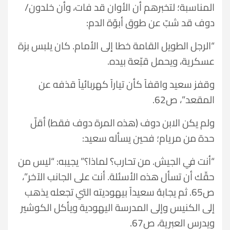
المناسبة؛ لتخبرهم أن الأوان قد فات، وأن خلدون/
دوف قد شبّ عن طوق أبوّة الدم:
“الرجل الطويل القامة خطا إلى الأمام. كان يلبس بزة
عسكرية، ويحمل قبّعة بيده.
وقفز سعيد واقفاً كأن تياراً كهربائياً قذفه عن
المقعد”، ص62.
ولم يكن الابن دوف (هذه المرة دوف فقط) أقلّ
حدة من مريام؛ فحين يسأله سعيد:
“أنت في الجيش. من تحارب؟ لماذا؟” يجيبه: “ليس من
حقّك أن تسأل هذه الأسئلة. أنت على الجانب الآخر”،
ص65. ثم يجابهُ سعيداً بيهوديته التي تجعله يذهب
إلى الكنيس وإلى المدرسة اليهودية ويأكل الكوشير
ويدرس العبرية، ص67.