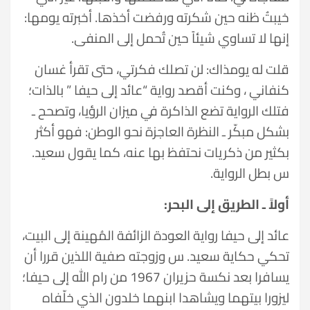
خيبتُ ظنه حين شكرته ورفضت أخذها. أخبرته يومها:
إنها لا تساوي شيئاً حين تُحمل إلى المنفى.
قلت له يومذاك: لن تصلك فكرتي، حتى تقرأ غسان
كنفاني ، وكنت أقصد رواية “عائد إلى حيفا ” بالذات؛
فتلك الرواية تضع الذاكرة في ميزان الرؤيا، وتصحح ـ
بشكل مبكّر ـ النظرة العاجزة نحو الوطن: فهو أكثر
بكثير من ذكريات نحتفظ بها عنه، كما يقول سعيد.
س بطل الرواية.
أولاً ـ الطريق إلى البحر:
عائد إلى حيفا رواية العودة الزائفة المُهينة إلى البيت،
تحكي حكاية سعيد. س وزوجته صفية اللذين قررا أن
يسافرا بعد نكسة حزيران 1967 من رام الله إلى حيفا؛
ليزورا بيتهما ويشاهدا ابنهما خلدون الذي خلّفاه