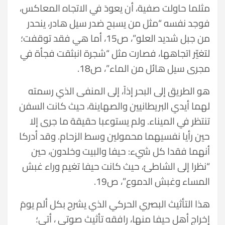
مثلما حاولت صفية، أن يعودَ في الاتجاه المعاكس،
فوجد نفسه “مثل من يسبح ضدر سيل هادر، ينحدر
من جبل شديد العلو”، ص15، أما هي فقد توقفت؛
لتغيّر اتجاهها، فصارت مثل “شجرة انبثقت فجأة في
مجرى سيل هائل من الماء”، ص18.
هو الطريق إلى البحر إذاً، إلى المنفى الذي رسمته
لهما أيدي البريطانيين والصهاينة، حيث كانت السفن
تنتظر في الميناء. ولم يستوعبا حقيقة ما جرى إلا
حين رأيا نفسيهما محمولين وسط الزحام. وقد أدركا
أنهما فقدا كل شيء: حيفا والبيت وخلدون، حين
“نظرا إلى الشاطئ، حيث كانت حيفا تغيم وراء غبش
المساء وغبش الدموع”، ص19.
هذا التأثيث البصري الحركي الذي يشرح بكل ألم يومَ
إخراج أهل حيفا منها، رافقه تأثيث صوتي ، أتى؛