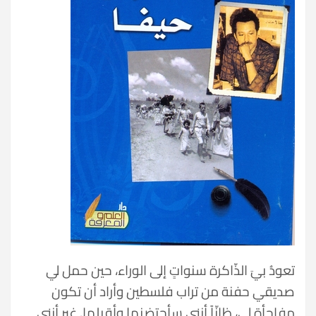
تعودُ بيَ الذّاكرة سنواتٍ إلى الوراء، حين حمل لي
صديقي حفنة من تراب فلسطين وأراد أن تكون
مفاجأة لي، ظانّاً أنني سأحتضنها وأقبلها. غير أنني