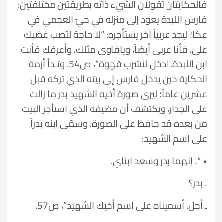
فالحكايتان تقولان الشيء ذاته بطريقتين مختلفتين:
فارس اللبدة يعود إلى منزله في حيّ العجمي في
عكا؛ ليجد عربياً آخر يستأجره: “لا حاجة لتصب غضبك
عليّ، فأنا عربي أيضاً، ويافاوي مثلك، وأعرفك فأنت
ابن اللبدة. ادخل لنشرب قهوة”، ص54. وتبدأ أزمة
الحكاية حين يدخل فارس إلى بيته الذي تركه قبل
عشرين عاماً؛ ليرى صورة أخيه الشهيد بدر ما زالت
على الجدار، ويكتشفَ أن مضيفه الذي استأجر البيت
من بعده قد حافظ على الصورة، وسمّى ابنه بدراً
على اسم الشهيد:
• “ـ إنهما بدر وسعد ابناي.
ـ بدر؟
ـ أجل. أسميناه على اسم أخيك الشهيد”، ص57.