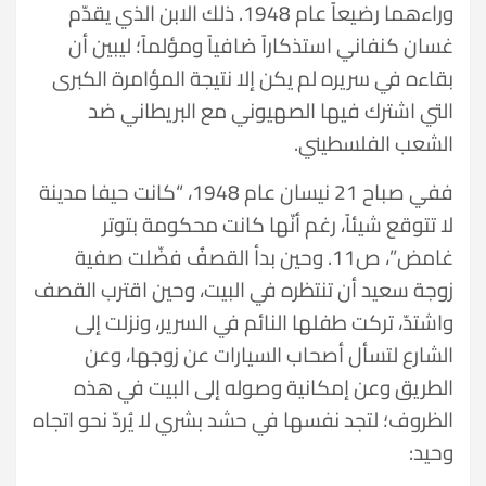
وراءهما رضيعاً عام 1948. ذلك الابن الذي يقدّم
غسان كنفاني استذكاراً ضافياً ومؤلماً؛ ليبين أن
بقاءه في سريره لم يكن إلا نتيجة المؤامرة الكبرى
التي اشترك فيها الصهيوني مع البريطاني ضد
الشعب الفلسطيني.
ففي صباح 21 نيسان عام 1948، “كانت حيفا مدينة
لا تتوقع شيئاً، رغم أنّها كانت محكومة بتوتر
غامض”، ص11. وحين بدأ القصفُ فضّلت صفية
زوجة سعيد أن تنتظره في البيت، وحين اقترب القصف
واشتدّ، تركت طفلها النائم في السرير، ونزلت إلى
الشارع لتسأل أصحاب السيارات عن زوجها، وعن
الطريق وعن إمكانية وصوله إلى البيت في هذه
الظروف؛ لتجد نفسها في حشد بشري لا يُردّ نحو اتجاه
وحيد: