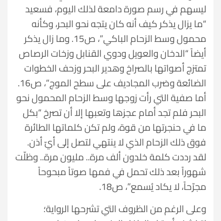
ليسهم في رسم صورة دامعة لذلك اليوم، فسعيد
“ما يزال يذكر كيف أنه كان يتجه نحو البحر، وكأنه
محمول وسط الزحام الباكي”، ص15. وما زال يذكر
أيضاً “الدخان والعويل ودوي القنابل وزخات الرصاص
تمتزج أصواتها بالصراخ وهدير البحر وزحف الخطوات
الضائعة وضرب المجاديف على سطح الموج”، ص16.
أما صفية التي رأت زوجها وسط الزحام المحمول نحو
البحر فلم تجد أمام عجزها وتعبها إلا أن تصرخ “بكل
ما في حنجرتها من قوة، ولم تكن كلماتها الطائرة
فوق ذلك الزحام الذي لا ينتهي لتصل إلى أيّ أذن.
لقد رددت كلمة خلدون ألف مرة.. مليون مرة.. وظلّت
شهوراً بعد ذلك تحمل في فمها صوتاً مبحوحاً
مجرّحاً، لا يكاد يُسمع”، ص18.
وعلى الرغم من الظروف التي تشرحها الرواية؛