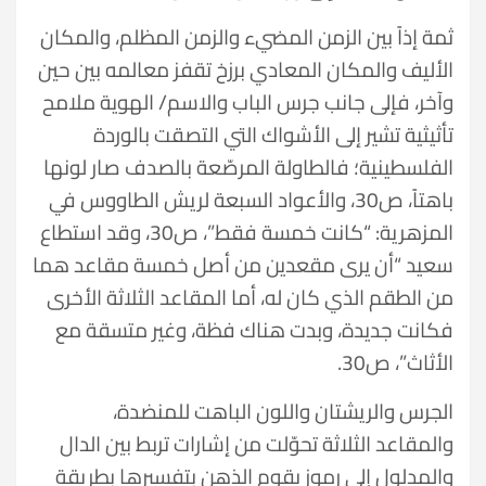
ثمة إذاً بين الزمن المضيء والزمن المظلم، والمكان
الأليف والمكان المعادي برزخ تقفز معالمه بين حين
وآخر، فإلى جانب جرس الباب والاسم/ الهوية ملامح
تأثيثية تشير إلى الأشواك التي التصقت بالوردة
الفلسطينية؛ فالطاولة المرصّعة بالصدف صار لونها
باهتاً، ص30، والأعواد السبعة لريش الطاووس في
المزهرية: “كانت خمسة فقط”، ص30، وقد استطاع
سعيد “أن يرى مقعدين من أصل خمسة مقاعد هما
من الطقم الذي كان له، أما المقاعد الثلاثة الأخرى
فكانت جديدة، وبدت هناك فظة، وغير متسقة مع
الأثاث”، ص30.
الجرس والريشتان واللون الباهت للمنضدة،
والمقاعد الثلاثة تحوّلت من إشارات تربط بين الدال
والمدلول إلى رموز يقوم الذهن بتفسيرها بطريقة