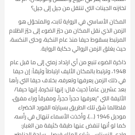
تختزنه الجينات التي تنتقل من جيل إلى جيل؟
المكان الأساسي في الرواية ثابت، والمتحوّل هو
الزمن الذي نقل المكان من حيّز الضوء إلى حيّز الظلام
المرتبط بسقوط حيفا منذ عام النكبة، وحتى النكسة،
حيث يغلق الزمن الروائي حكاية الرواية.
ذاكرة الضوء تنبع من أي ارتداد زمني إلى ما قبل عام
1948، وترتبط بالمكان الأليف ارتباطاً وثيقاً: إن حيفا
في ذلك الزمن يعرفها وتعرفه، بخلاف حيفا التي رآها
بعد عشرين عاماً (حيث قال: إنها تنكره)، إنها حيفا/
الأليفة التي “يعرفها حجراً حجراً، ومفرقاً وراء مفرق،
فلطالما شق تلك الطريق بسيارته الفورد الخضراء
موديل 1946 (…)، وأخذت الأسماء تنهال في رأسه،
كما لو أنها تنفض عنها طبقة كثيفة من الغبار:
وادي النسناس، شارع الملك فيصل، ساحة الحناطير،