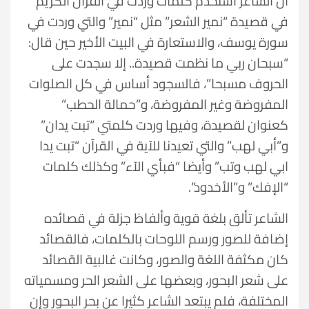
أن الشاعر استخدم كلمات وردت في القرآن الكريم
في قصيدة “نمير الشعر” مثل “نمير” والتي وردت في
سورة يوسف، والاستعارة في البيت الأخير حين قال:
“سبحان ربي ما نظمت قصيدة.. إلا سجدت على
الحروف مسبحا”، فالسجود أساس في كل الصلوات
المفروضة وغير المفروضة، و”حمالة الحطب”
كعنوان لقصيدة، وفيها وردت كلمتي “تبت يدان”
و”أبي لهب” والتي تعيدنا للآية في القرآن “تبت يدا
ابي لهب وتب” وأيضا “فبأي الآء” وكذلك كلمات
“الإفك” و”الأخدود”.
الشاعر تألق بلغة قوية وألفاظ جزلة في قصائده
إضافة للصور ورسم اللوحات بالكلمات، فالقصائد
كان مكثفة اللغة والصور، وكانت غالبية القصائد
على شعر البحور، وبعضها على الشعر الحر ومسمياته
المختلفة، فلم يبتعد الشاعر كثيرا عن بحر البحور وإن