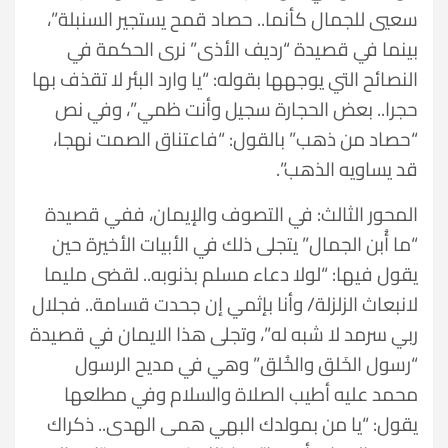
سعيي للجمال كأنما.. حصاد قمح يستجير السنبلة”،
بينما في قصيدة “رديف الأذى” نرى الحكمة في
النصائح التي يوجهها بقوله: “يا وارد البئر لا تقذف بها
حجرا.. بعض الحجارة سجيل وأنت ظمي”، وفي نص
“حصاد من ذهب” بالقول: “فاعتناق الصمت نهجا،
قد يساويه الذهب”.
المحور الثالث: في التصوف والإيمان، ففي قصيدة
“ما أُبن الجمال” يتجلى ذلك في الأبيات الأخيرة حين
يقول فيها: “لولا دعاء مسلم بذنوبه.. لقضى مليما
لانبعاث الزلزلة/ وأنا بإثمي إن جحدت قسامة.. فجلال
ربي سرمد لا شبه له”، وتجلى هذا الايمان في قصيدة
“رسول الخَلق والخُلق” وهي في مديح الرسول
محمد عليه أطيب الصلاة والسلام وفي مطلعها
يقول: “يا من بمولدك البهي همى الهدى.. ذكراك