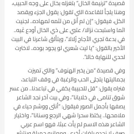
قصيدة “ترنيمة الخال” بتغزله بخال على وجه الحبيب،
وهنا يلجأ للقاعدة التي تقول: يقول الجزء ويقصد
الكل، فيقول: “إن لم أنل من لثمه لمهاده.. لجنيت
اثما واستبحت نزالا/ عتبي على ذي الخال أودع غَيه..
في بدعة تجري الأجاج زُلالا”، ويتألق شاعرنا في البيت
الأخير بالقول: “يا ليت شعري لو يجود بوده.. لاخترت
لحدي للنهاية خالا”.
وفي قصيدة “من يخبر الهنوف” والتي تميزت
بجماليتها يتجلى الحب والرغبة في وقف التباعد،
فنراه يقول: “قل للحبيبة يكفي في تباعدنا.. من عسر
شوق تنامى في خلايانا”، وفي بيت آخر نجد الشاعر
يصفها بأجمل الصور فيقول: “أنثى ووشم حياء في
ملامحها.. يكتظ سحرا شهي الرجع وسنانا”، واختيار
الشاعر هذه الاسم لم يأت عبثا، فهو اسم عربي
صرف لا نجده بلغات أخرى، ومعانيه جميلة وينتشر