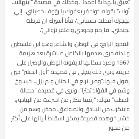
تعبق بالهداية أحمدا”، وكذلك في قصيدة “ابتهالات
أواب” بقوله: “واغفر بعفوك يا رؤوف خطيئتي.. إني
بهجرك أمحلت حسناتي/ فأنا أسيرك ان فرطت
بجنحتي.. فارحم جحودي واغتفر نزواتي”.
المحور الرابع: في الوطن، والشاعر وهو ابن فلسطين
وبلدته جرى هدمها بالكامل مباشرة بعد هزيمة
1967 وطرد سكانها لا يفوته الوطن والإصرار على
حريته، ونرى ذلك يتجلى في قصيدة “أول الحشر” حين
يقول فيها:”وطن تربع في الجنان ولم يزل.. كرسوخ
وشم في الفؤاد تخثرا”، ونرى في قصيدة “حمالة
الحطب” قوله: “رفقا فكل من اخترعت من البيادق،
وابتكرت من البنادق والصواعق، محض وهم من
خشب” وهذه قصيدة يمكن اسقاط أبياتها على أكثر
من محور.