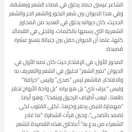
الشاعر عيسى حماد يحلق في فضاء الشعر ويعشقه،
وفي هذا الديوان بين شعر البحور والشعر الحر والشعر
الحديث، كان ديوانه يحلق في العديد من المحاور
الشعرية التي رسمها بالكلمات، وتتجلى في القصائد
كلها، علما أن الديوان حفل بين جنباتة بتسع عشرة
قصيدة:
المحور الأول: في الإفتخار حيث كان نصه الأول في
الديوان “نمير الشعر” تحليق في الشعر والتعريف به
والافتخار، فالشعر ليس “صدى” وليس “خرافة”
وليس “عزف ناي” بل هو يراه: “بل واحة الأرواح تحفز
طلعنا.. ليعب أطياف الرحيق وينفحا”، وهو أيضا:
“مهمازة للنبض يحفز وخزها.. ثكلى القلوب لكي
تضمد بالضحى”، وحين قرأت الشطرة: “ما غادر
الشعراء من بدع به” أعادتني هذه القصيدة للشعر