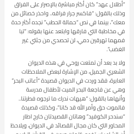
“أطلال عهد” كان أكثر مباشرة بالإصرار على الفراق
وذلك بالقول: “فاكسر جرار فراقه.. واحذر خصائل من
معك”، بينما في نص “حمالة الحطب” نجده أكثر حدة
في مخاطبة التي فارقها وابتعد عنها بقوله: “تبا
فمهما تهرقين دمي، لن تحصدي من جثتي غير
الغضب”.
ولا بد بعد أن تمتعت روحي في هذه الديوان
الشعري الجميل، من الإشارة لبعض الملاحظات
العابرة، فقد وردت في الديوان قصيدة “أعاتب البحر”
وهي عن فاجعة البحر الميت لأطفال مدرسة
وأنهاها بالقول: “هيهات ندرك ما ترجوه فطرتنا..
فالموت حق وأمر الله قد كانا”، وكذلك قصيدة
“سندحر الكوفيد” وهاتان القصيدتان خارج اطار
المحاور التي كان مجال القصائد في الديوان، ويلاحظ