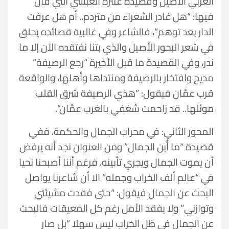
العربي الأصيل وقصيدة عنترة العبسي التي قال
فيها: “هل غادر الشعراء من متردم.. أم هل عرفت
الدار بعد توهم”، فالشاعر وفي غالبية قصائده يحلق
في شعر البحور الأصيل والذي بتنا نفتقده الآن إلا ما
ندر، وفي القصيدة ما قبل الأخيرة “رجع الرصيفة”
مديح وافتخار بالرصيفة ومنتداها وأهلها، والواقعة
قرب عمَّان فيقول: “هذي الرصيفة شرق القلب
موئلها.. قد زاحمت شغفي بالغرب عمَّان”.
المحور الثاني: في محراب الجمال والحكمة، ففي
قصيدة “ما أُبن الجمال” ومن العنوان نجد أنه يرفض
أن يموت الجمال ويجري تأبينه، فرغم أننا أصبحنا نحيا
في “عالم ألف الخراب وجمله” الا أن شاعرنا يواصل
البحث عن الجمال فيقول: “حتى فقدت مشيئتي
وتوازني” ولا يفقد الأمل رغم كل المعيقات فالبحث
عن الجمال في ظل الخراب ليس سهلا “بل صار