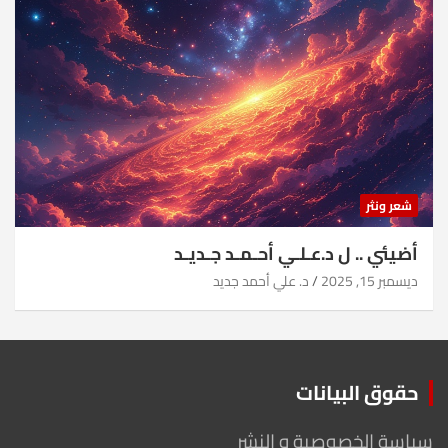
شعر ونثر
أضيئي .. ل د.عـلـي أحـمـد جـديـد
ديسمبر 15, 2025
د. علي أحمد جديد
حقوق البيانات
سياسة الخصوصية و النشر