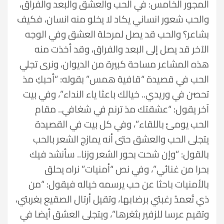
المجور الخامس: في الحب والعشق والبعد والفراق،
والحب شعور انساني يكاد لا يخلو منه انسان، فكيف
بشاعر؟ والحب قد يصل لمرحلة العشق وفي الوجه
الآخر قد يصل إلى البعد والفراق، وقد أخذت منه
هذه المشاعر مساحة كبيرة من الديوان، ونرى تجلي
الحب في قصيدة “قافية همس” بقوله: “أحبكِ مذ
تحصن في وريدي.. خيالك باعثا ياء النداء”، وفي بيت
آخر يقول: “عشقتك مذ ترنم في شغافي.. مقام
الحب يومئ باللقاء”، وفي كل بيت في القصيدة
يتجلى الحب والعشق حتى أنه يمازج الشعر بالحب
بالقول: “وإن شحت بحور الشعر وزنا.. سأنشد فيك
بحرا من غنائي”، وفي نص “أمنيات” نراه يحلق
بالأمنيات باحثا عن حب يرسمه خياله فيقول: “من
ذي تُعمدُ رغبتي برضابها، وتقيل أرتال الصقيع بغربتي،
وتقيم عرسا للزفير بثغرها”، ويتجلى العشق أيضا في