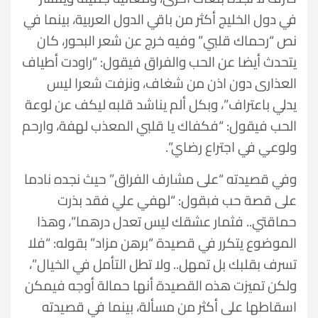
في دول الخليج أكثر من باقي الدول العربية، بينما في
نص “رحماك قلبي” وفيه خرج عن شعر البحور، كان
يتحدث أيضا عن الحب والفراق فيقول: “راودت أطياف
العذارى دون اذن من شغاف، ونزفت شعرا ليس
يدلي باعتراف”، وبكل ألم يناشد قلبه ليكف عن لوعة
الحب فيقول: “فكفاك يا قلبي المعذب لهفة، وارحم
ولوعي في اجتراع رضاي”.
وفي قصيدته “على مشارف الفراق” حيث نجده نادما
على قصة حب فبقول: “لهفي علي فقد بذرت
حماقتي.. فثمار عشقك ليس تعدل درهما”، وهذا
الموضوع يتكرر في قصيدة “برهن مزاد” بقوله: “فلا
تسرف بقلبك بل تمهل.. ولا تطل التأمل في الخيال”،
ولكن تميزت هذه القصيدة أنها حمالة أوجه فيمكن
اسقاطها على أكثر من مسألة، بينما في قصيدته