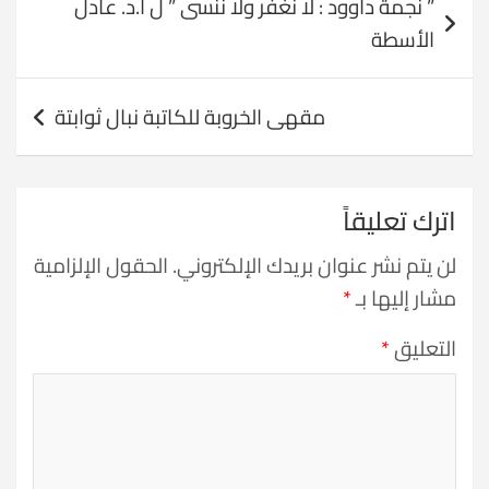
” نجمة داوود : لا نغفر ولا ننسى ” ل أ.د. عادل
المقالات
الأسطة
مقهى الخروبة للكاتبة نبال ثوابتة
اترك تعليقاً
لن يتم نشر عنوان بريدك الإلكتروني.
الحقول الإلزامية
مشار إليها بـ
*
التعليق
*