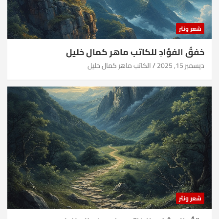
شعر ونثر
خفقُ الفؤادِ للكاتب ماهر كمال خليل
ديسمبر 15, 2025
الكاتب ماهر كمال خليل
شعر ونثر