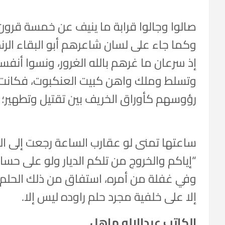
صالوا وجالوا قرابة ما ينيف عن خمسة قرون إ
وكما جاء على لسان شاعرهم أبو البقاء الر
إذ سرعان ما غرهم بالله الغرور، ونسوا أن
وتسلط وملك واهن كبيت العنكبوت، فكانت ا
رؤوسهم كأوراق الخريف بين تقتيل وتطهير؛ ال
ساعتها تمنى لو عقارب الساعة رجعت إلى ال
“إياكم والخروج من تلكم الديار ولو على حسا
وفي غفلة من أمره، استفاق من ذلك الحلم
إلا على خلفية مجرد حلم راوده ليس إلا.
الكاتب عبدالإله ماهل