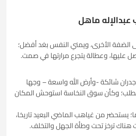
عبدالإله ماهل
لى الضفة الأخرى، ويمني النفس بغد أفضل؛
عليها، وعطالة يتجرع مرارتها في صمت.
 جدران شائكة -وأرض الله واسعة – وجها
الطلب؛ وكأن سوق النخاسة استوحش المكان
ا؛ يستحضر من غياهب الماضي البعيد تاريخا،
ت هناك ترخز تحت وطأة الجهل والتخلف.