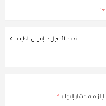
موت
النخب الأخير ل د. إبتهال الطيب
إلزامية مشار إليها بـ
*