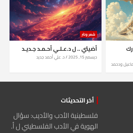
شعر ونثر
رك
أضيئي .. ل د.عـلـي أحـمـد جـديـد
ديسمبر 15, 2025
د. علي أحمد جديد
ماعيل ودحمد
أخر التحديثات
فلسطينية الأدب والأديب: سؤال
الهوية في الأدب الفلسطيني ل أ.