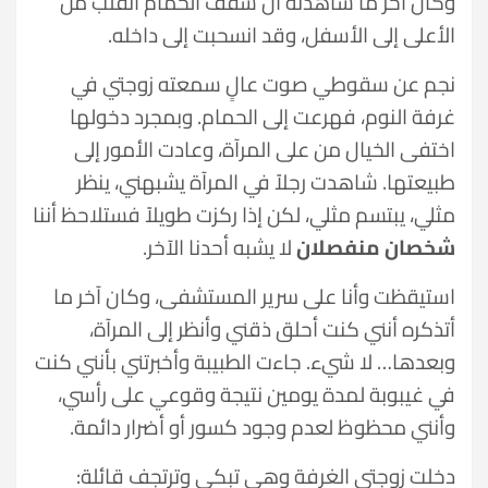
وكان آخر ما شاهدته أن سقف الحمام انقلب من
الأعلى إلى الأسفل، وقد انسحبت إلى داخله.
نجم عن سقوطي صوت عالٍ سمعته زوجتي في
غرفة النوم، فهرعت إلى الحمام. وبمجرد دخولها
اختفى الخيال من على المرآة، وعادت الأمور إلى
طبيعتها. شاهدت رجلاً في المرآة يشبهني، ينظر
مثلي، يبتسم مثلي، لكن إذا ركزت طويلاً فستلاحظ أننا
شخصان منفصلان
لا يشبه أحدنا الآخر.
استيقظت وأنا على سرير المستشفى، وكان آخر ما
أتذكره أنني كنت أحلق ذقني وأنظر إلى المرآة،
وبعدها… لا شيء. جاءت الطبيبة وأخبرتني بأنني كنت
في غيبوبة لمدة يومين نتيجة وقوعي على رأسي،
وأنني محظوظ لعدم وجود كسور أو أضرار دائمة.
دخلت زوجتي الغرفة وهي تبكي وترتجف قائلة: