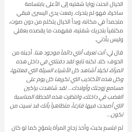
الخيال انحنت زوايا شفتيه إلى الأعلى بابتسامة
ساخرة، فهو لم يتحرك. رفعت يدي اليسرى فبقي
متجمداً في مكانه، وبدأ الخيال يتكلم من دون صوت،
مكتفياً بتحريك شفتيه، ففهمت ما يقصده بعقلي
وليس بأذني.
قال لي:
أنت تعرف أنني دائماً موجود هنا.
أجبته من
الخوف: كلا. لكنه تابع:
لقد دفنتني في داخل هذه
المرآة، لكيلا أشاهد كل الأشياء السيئة التي فعلتها،
وكل هذه الأكاذيب التي تكررها كل يوم على
مسامع زوجتك وأولادك… لقد شاهدت براكين
الغضب في داخلك، وانتظرت هذه اللحظة المناسبة
التي أصبحت فيها فارغاً، متظاهراً بأنك قد نسيت من
تكون…
ثم ابتسم بخبث، وأخذ زجاج المرآة يتموّج كما لو كان