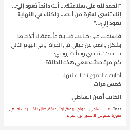
“الحمد لله على سلامتك… أنت دائماً تعود إليّ…
إنك تنسى لفترة من أنت… ولكنك في النهاية
تعود إليّ…”
فاستولت عليّ خيالات ضبابية مألوفة، لا أتذكرها
بشكل واضح، عن خيالي في المرآة. وفي اليوم التالي
تماسكت نفسي وسألت زوجتي:
كم مرة حدثت معي هذه الحالة؟
أجابت والدموع تملأ عينيها:
خمس مرات.
الكاتب أمين الساطي
Tags:
أمين الساطي
,
ازدواج الهوية
,
توتر
,
حبكة
,
خيال داكن
,
رعب نفسي
,
سوريا
,
غموض
,
لا تحدّق في المرآة