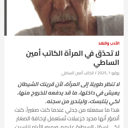
الأدب والنقد
لا تحدّق في المرآة الكاتب أمين
الساطي
يوليو 1, 2025
الكاتب أمين الساطي
لا تنظر طويلاً إلى المرآة، لأن قرينك الشيطان
يعيش في داخلها، ما قد يدفعه للخروج منها،
لكي يتلبسك، وليتحرر من سجنه.
هذا ما سمعته من جدتي عندما كنت صغيراً، كنت
أتصوّر أنها مجرد خزعبلات تُستعمل لإخافة الصغار
لكي تسهّل السيطرة عليهم، وبمرور الأيام تناسيت