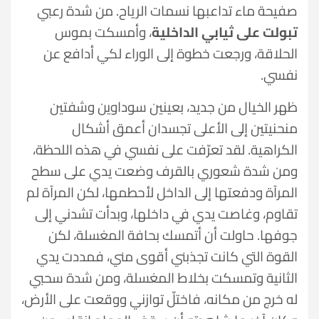
صفيحة ماء تداعبها نسمات الرياح. من شدة رعبي
تبولت على ثيابي الداخلية
، وأمسكت بموس
الحلاقة، ورجعت خطوة إلى الوراء لكي أدافع عن
نفسي.
ظهر الخيال من جديد، بعينين سوداوين وشفتين
منحنيتين إلى الأعلى تجسدان أعمق أشكال
الكراهية. لقد تعرّفت على نفسي في هذه اللحظة،
ومن شدة شعوري بالقرف وضعت يدي على سطح
المرآة ودفعتها إلى الداخل لأحطمها، لكن المرآة لم
تقاوم، وغاصت يدي في داخلها، وبدأت تشدني إلى
جوفها. حاولت أن أتمسك بحافة المغسلة، لكن
القوة التي كانت تجذبني أقوى مني، فمددت يدي
الثانية وتمسكت بخلاط المغسلة، ومن شدة سحبي
له خرج من مكانه، فاختلّ توازني ووقعت على الأرض،