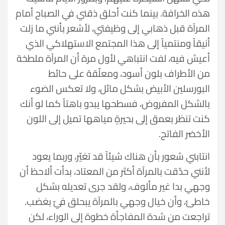
هذه الخرافة. بينما كنت أحلق ذقني في الصباح أمام
المرآة قبل ذهابي إلى وظيفتي، لأشعر بأنني ما زلت
أنيقاً ومنتمياً إلى هذا المجتمع الاستهلاكي الذي
أعيش فيه، لفت انتباهي لأول مرة أن المرآة ملطخة
من الأطراف بلون أسود، ومعلّقة على حائط
البورسلين الأبيض بشكل مائل، ولا تعكس الضوء
بالشكل المفروض، فسطحها يبدو باهتاً كما لو أنك
كنت تنظر بعمق إلى بحيرةٍ مياهها تميل إلى اللون
الأخضر الفاتح.
انتابني شعور بأن هناك شيئاً قد تغيّر، وربما يعود
لأنني حدّقت بالمرآة أكثر من المعتاد، بدأت ألاحظ أن
وجهي بدا غير مألوف، ولقد جرى تعديله بشكل
خاطئ، وأن خيال وجهي بالمرآة يبحلق فيّ بغضب.
تراجعت من شدة المفاجأة خطوة إلى الوراء، لكن