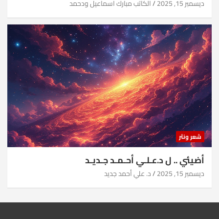
ديسمبر 15, 2025
الكاتب مبارك اسماعيل ودحمد
شعر ونثر
أضيئي .. ل د.عـلـي أحـمـد جـديـد
ديسمبر 15, 2025
د. علي أحمد جديد