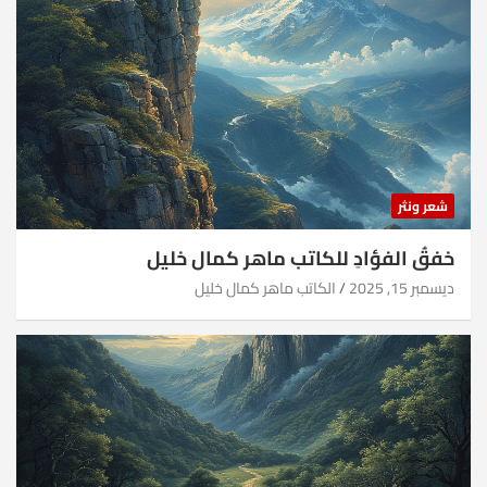
شعر ونثر
خفقُ الفؤادِ للكاتب ماهر كمال خليل
ديسمبر 15, 2025
الكاتب ماهر كمال خليل