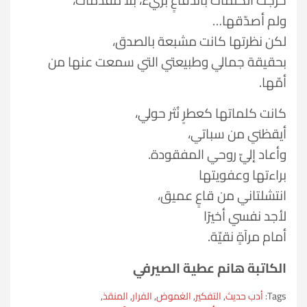
ولم أصدّقها…
لكن نظرتها كانت مشبعة بالصدق،
بحقيقة جمالي وطبيعتي التي سمعت عنها من
أمّها.
كانت كلماتها كعطرٍ نُثر حولي،
أيقظني من سباتي،
وأعاد إليّ روحي المفقودة.
براءتها وعفويتها
انتشلتاني من قاعٍ عميق،
لأجد نفسي أخيرًا
أمام مرآةٍ نقيّة.
الكاتبة هانم عطية الصيرفي
Tags:
أدب حديث
,
التفكير
,
الغموض
,
الفرار
,
المنقذ
,