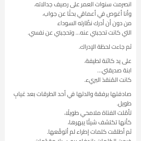
انصرمت سنوات العمر على رصيف جدالاته،
وأنا أغوص في أعماقي بحثًا عن جواب،
من دون أن أدرك نظّارته السوداء
التي كانت تحجبني عنه… وتحجبني عن نفسي.
ثم جاءت لحظة الإدراك.
على يد كائنة لطيفة،
ابنة صديقتي…
كانت المُنقذ البريء.
صادفتها برفقة والدتها في أحد الطرقات بعد غيابٍ
طويل.
تأمّلت الفتاة ملامحي طويلًا،
كأنها تكتشف شيئًا يبهرها،
ثم أطلقت كلمات إطراء لم أتوقّعها.
خرجت الكلمات باندفاعٍ بريء، بلا مقدّمات،