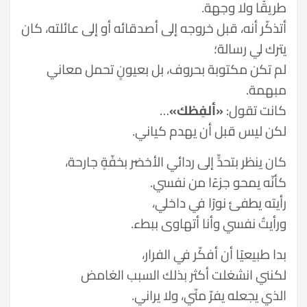
طريقًا ولا وجهة.
أتذكّر أنه، قبل خروجه إلى أصدقائه أو إلى عائلته، كان
يترك لي رسالة؛
لم تكن مكتوبة بحروف، بل بعيونٍ تحمل معاني
مبهمة.
كانت تقول:
«ألفِظك»
…
لكن ليس قبل أن يهدم كياني.
كان ينظر بتحدٍّ إلى ردائي الأخضر بخفّةٍ جارحة،
كأنّه يمحو جزءًا من نفسي.
رأيته يطفئ نورًا في داخلي،
ورأيتُ نفسي وأنا أتهاوى ببطء.
بدا طبيعيًا أن أفكّر في الفرار،
لكنني انشغلت أكثر بذلك السبب الغامض
الذي يجعله يفرّ منّي، ولا يراني.