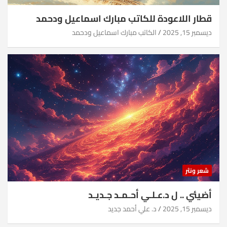
قطار اللاعودة للكاتب مبارك اسماعيل ودحمد
ديسمبر 15, 2025
الكاتب مبارك اسماعيل ودحمد
شعر ونثر
أضيئي .. ل د.عـلـي أحـمـد جـديـد
ديسمبر 15, 2025
د. علي أحمد جديد