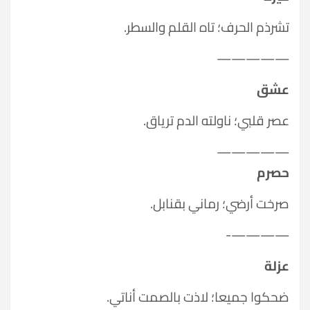
تشرذم الحرف؛ تاه القلم والسطر.
—————
عشق
عصر قلبي؛ ناولته الدم ترياق.
—————
حصرم
صرخت أرضي؛ رماني بقنابل.
————-
عزلة
ضحكوا جميعا؛ لاذت بالصمت أناتي.