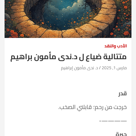
الأدب والنقد
متتالية ضياع ل د.ندى مأمون براهيم
مارس 1, 2025
د. ندى مأمون إبراهيم
قدر
خرجت من رحم؛ قابلني الصخب.
————-
حيرة