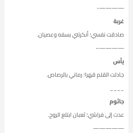
————-
غربة
صادقت نفسي؛ أنكرتني بسفه وعصيان.
————–
يأس
جادلت القلم قهرا؛ رماني بالرصاص.
____
جاثوم
عدت إلى فراشي؛ ثعبان ابتلع الروح.
—————