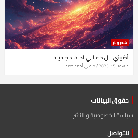
شعر ونثر
أضيئي .. ل د.عـلـي أحـمـد جـديـد
ديسمبر 15, 2025
د. علي أحمد جديد
حقوق البيانات
سياسة الخصوصية و النشر
للتواصل