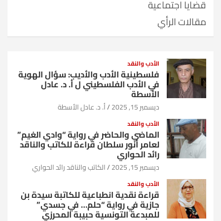
قضايا اجتماعية
مقالات الرأي
الأدب والنقد
فلسطينية الأدب والأديب: سؤال الهوية
في الأدب الفلسطيني ل أ. د. عادل
الأسطة
ديسمبر 15, 2025
أ. د. عادل الأسطة
الأدب والنقد
الماضي والحاضر في رواية “وادي الغيم”
لعامر أنور سلطان قراءة للكاتب والناقد
رائد الحواري
ديسمبر 15, 2025
الكاتب والناقد رائد الحواري
الأدب والنقد
قراءة نقدية انطباعية للكاتبة سيدة بن
جازية في رواية “حلم… في جسدي”
للمبدعة التونسية حبيبة المحرزي