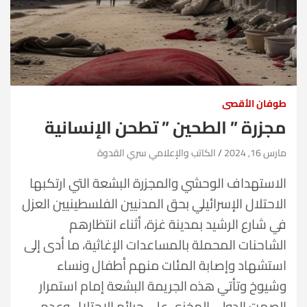
طوفان الأقصى
مجزرة ” الطحين ” تطحن الإنسانية
مارس 16, 2024
الكاتب والإعلامي سري القدوة
الاستهداف الوحشي والمجزرة البشعة التي ارتكبها
الاحتلال الإسرائيلي بحق المدنيين الفلسطينيين العزل
في شارع الرشيد بمدينة غزة، أثناء انتظارهم
الشاحنات المحملة بالمساعدات الإغاثية، ما أدى إلى
استشهاد وإصابة المئات منهم أطفال ونساء
وشيوخ وتأتي هذه الجريمة البشعة إمام استمرار
الصمت الدولي المخزي على جرائم الاحتلال وعدم