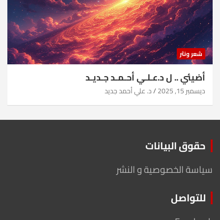
شعر ونثر
أضيئي .. ل د.عـلـي أحـمـد جـديـد
ديسمبر 15, 2025
د. علي أحمد جديد
حقوق البيانات
سياسة الخصوصية و النشر
للتواصل