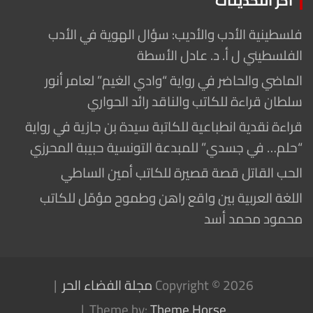
أخر التحديثات
فلسطينية الأدب والأديب: سؤال الهوية في الأدب
الفلسطيني ل أ. د. عادل الأسطة
الماضي والحاضر في رواية “وادي الغيم” لعامر أنور
سلطان قراءة للكاتب والناقد رائد الحواري
قراءة نقدية انطباعية للكاتبة سيدة بن جازية في رواية
“حلم… في جسدي” للمبدعة التونسية حبيبة المحرزي
الحب القاتل قصة قصيرة للكاتب أمين الساطي
اللغة العربية بين واقع راهن وطموح مؤمّل للكاتب
محمود محمد أسد
Copyright © 2026
مجلة الفضاء الحر
Theme by:
Theme Horse