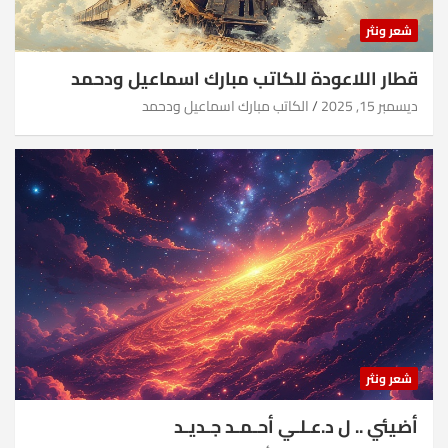
شعر ونثر
قطار اللاعودة للكاتب مبارك اسماعيل ودحمد
ديسمبر 15, 2025
الكاتب مبارك اسماعيل ودحمد
شعر ونثر
أضيئي .. ل د.عـلـي أحـمـد جـديـد