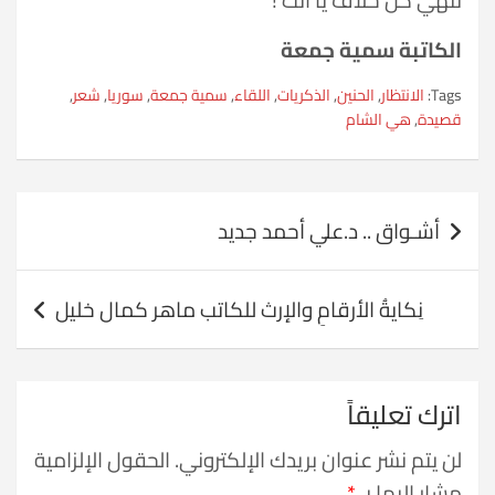
تنهي كل خلاف يا انت !
الكاتبة سمية جمعة
Tags:
الانتظار
,
الحنين
,
الذكريات
,
اللقاء
,
سمية جمعة
,
سوريا
,
شعر
,
قصيدة
,
هي الشام
تصفّح
أشـواق .. د.علي أحمد جديد
المقالات
نِكايةُ الأرقامِ والإرث للكاتب ماهر كمال خليل
اترك تعليقاً
لن يتم نشر عنوان بريدك الإلكتروني.
الحقول الإلزامية
مشار إليها بـ
*