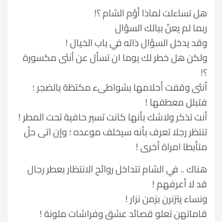
هل تساءلت لماذا أؤم الشام ؟!
ربما لم يعنّ ببالك السؤال
وقد يدخل السؤال ذاته في باب الخيال !
ولكن هل خطر لك يوما ان تسأل عن أنثى مكسورة
؟!
أنثى وقفت أحلامها بشواطىء مكتظة بالضجر ؛
فتبلل معطفها !
أنت تذكر ولاشك بأنها كانت تسير حافية تحت المطر !
تنتظر رجلا تعرف بأنه سيخلف موعده ؛ وإن اتى حلّ
متأبطا امراة أخرى !
هناك .. في الشام تتداخل روائح الانتظار بعطر رجال
قد لا أعرفهم !
ونساء يتزنرن بزمن نزار !
قاماتهن تعلو قصائد عشق وفراشات ملونة !