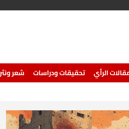
قالات الرأي
تحقيقات ودراسات
شعر ونثر