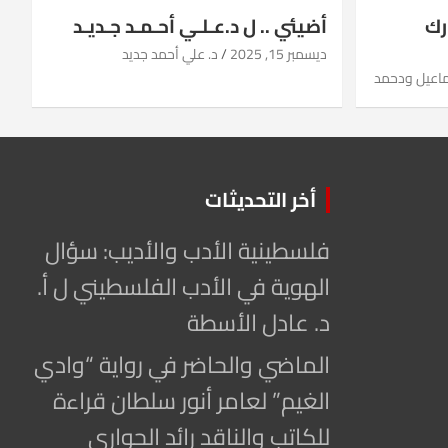
رك
أضيئي .. ل د.عـلـي أحـمـد جـديـد
ديسمبر 15, 2025
د. علي أحمد جديد
ماعيل ودحمد
أخر التحديثات
فلسطينية الأدب والأديب: سؤال
الهوية في الأدب الفلسطيني ل أ.
د. عادل الأسطة
الماضي والحاضر في رواية “وادي
الغيم” لعامر أنور سلطان قراءة
للكاتب والناقد رائد الحواري