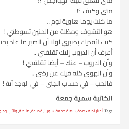
متى تنعتق فيك الهواجس ؟!
متى وكيف ؟!
ما كنت يوما هاوية لوم ..
هو التشوف ومظلة من الحنين تسوطني !
كنت لأفديك بصبري لولا أن الصبر ما عاد يحت
أعرف أن الدروب إليك تقلقني ..
وأن الدروب – عنك – أيضا تقلقني !
وأن الهوى كله فيك عن رضى ..
فالحب – في حساب الجنى – في الوجد آية !
الكاتبة سمية جمعة
Tags:
أخبار نصف جيدة
,
سمية جمعة
,
سوريا
,
قصيدة
,
متاهة
,
والآن
,
وطن