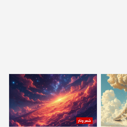
شعر ونثر