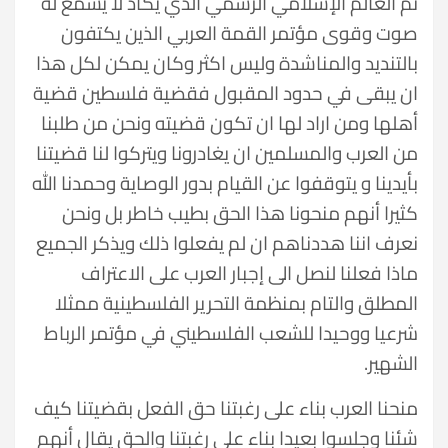
ثم العالم الإسلامي الرسمي الذي يكاد لا يسمع له
صوت وقوى مؤتمر القمة العربي الذين يكتفون
بالتنديد والمناشدة وليس اكثر وكان يمكن لكل هذا
ان يبقى في حدود المقبول فقضية فلسطين قضية
أهلها ومن اراد لها ان تكون قضيته ونحن من طلبنا
من العرب والمسلمين ان يغادرونا ويتركوا لنا قضيتنا
بأيدينا و يتوقفوا عن القيام بدور الوصاية وحمدنا الله
كثيرا أنهم منحونا هذا الحق بطيب خاطر بل ونحن
نعرف اننا هددناهم ان لم يفعلوا ذلك ويذكر الجميع
ماذا فعلنا لنصل الى إجبار العرب على الاعتراف
المطلق والتام بمنظمة التحرير الفلسطينية ممثلا
شرعيا ووحيدا للشعب الفلسطيني في مؤتمر الرباط
الشهير.
منحنا العرب بناء على رغبتنا حق الفعل بقضيتنا كيف
شئنا وجلسوا بعيدا بناء على رغبتنا والحق يقال أنهم