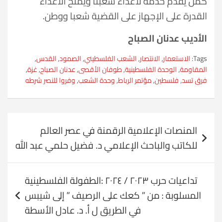
كمن يقدم خدمة لأعداء شعبنا ويمنح الأعداء
القدرة على الإجهاز على القضية شعبا ووطن.
الأديب عدنان الصباح
Tags:
الاستعمار
,
الانتصار
,
الشعب الفلسطيني
,
الصمود
,
القدس
,
المقاومة
,
الوحدة الفلسطينية
,
طوفان الأقصى
,
عدنان الصباح
,
غزة
,
فرق تسد
,
فلسطين
,
مؤتمر الرباط
,
وحدة الشعب
,
وفروا للنصر شرطه
تصفّح
المنصات الإعلامية الرقمنة في عصر العالم
المقالات
للكاتب والباحث الإعلامي د. فضيل حلمي عبد الله
تداعيات حرب ٢٠٢٣ / ٢٠٢٤ :الطفولة الفلسطينية
المسلوبة : من ” كعك على الرصيف ” إلى شيبس
في الطريق ل أ. د. عادل الأسطة