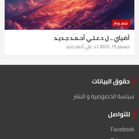
شعر ونثر
أضيئي .. ل د.عـلـي أحـمـد جـديـد
ديسمبر 15, 2025
د. علي أحمد جديد
حقوق البيانات
سياسة الخصوصية و النشر
للتواصل
Facebook