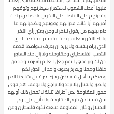
الاطلاق.فرق تسد هي القاعدة المطلقة التي يعتمد
عليها أعداء الشعوب لاستمرار سيطرتهم وتوقهم
وقدرتهم على الانتصار على الآخرين واخضاعهم تحت
أمرتهم أيا كانت قدراتهم وقوتهم وتضحياتهم ما
دام بينهم من يقول للآخر لا ومن يعتبر رأي الآخر
واداء الآخر وفعله جريمة منافية ومناقضة للحق
الذي يراه بنفسه ولا يريد ان يعرف سواه.ما قدمه
الشعب الفلسطيني ومقاومته ولا زال منذ السابع
من اكتوبر وحتى اليوم جعل العالم بأسره يتوحد من
خلفنا ومعنا ويصرخ بصوت واحد ان الحق لكم
ومعكم يا أهل فلسطين وجزء غير قليل يشاركنا الدم
والصبر والقتال بلا تردد ولا تراجع ولا توقف هم قوى
محور المقاومة لكن أطرافا ثلاثة لا تفعل ذلك أولهم
نحن فبيننا من يلوم المقاومة ولا يأتي على لوم
الاحتلال وكان المقاومة صنعت نكبة فلسطين ومن