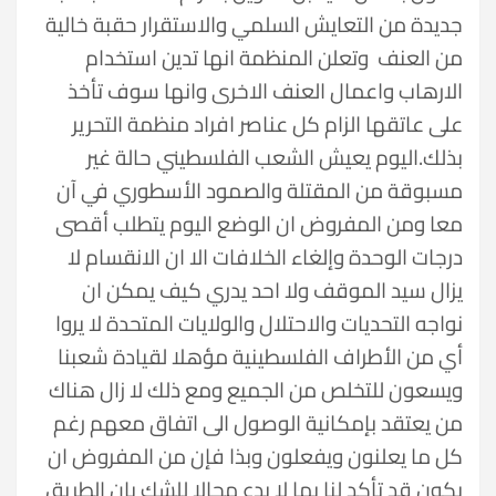
جديدة من التعايش السلمي والاستقرار حقبة خالية
من العنف وتعلن المنظمة انها تدين استخدام
الارهاب واعمال العنف الاخرى وانها سوف تأخذ
على عاتقها الزام كل عناصر افراد منظمة التحرير
بذلك.اليوم يعيش الشعب الفلسطيني حالة غير
مسبوقة من المقتلة والصمود الأسطوري في آن
معا ومن المفروض ان الوضع اليوم يتطلب أقصى
درجات الوحدة وإلغاء الخلافات الا ان الانقسام لا
يزال سيد الموقف ولا احد يدري كيف يمكن ان
نواجه التحديات والاحتلال والولايات المتحدة لا يروا
أي من الأطراف الفلسطينية مؤهلا لقيادة شعبنا
ويسعون للتخلص من الجميع ومع ذلك لا زال هناك
من يعتقد بإمكانية الوصول الى اتفاق معهم رغم
كل ما يعلنون ويفعلون وبذا فإن من المفروض ان
يكون قد تأكد لنا بما لا يدع مجالا للشك بان الطريق