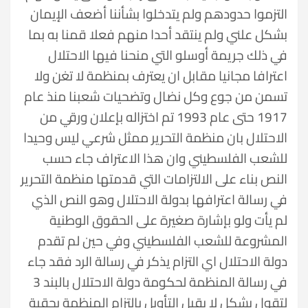
التزموا حدودهم ولم يتدخلوا بشأننا أضعف الإيمان
بشكل علني ولم ينتقد أحدا منهم فعلا قمنا به بما
في ذلك جريمة أوسلو التي منحنا فيها الاحتلال
اعترافا مجانيا مقابل ان يعترف بمنظمة لا تغن ولا
تسمن من جوع وكل نضال وتضحيات شعبنا منذ عام
1917 حتى عام 1993 تم اختزاله بإعلان ورقي من
الاحتلال بان منظمة التحرير ممثل شرعي ليس وحيدا
للشعب الفلسطيني وان هذا الاعتراف جاء حسب
النص بناء على الالتزامات التي قدمتها منظمة التحرير
في رسالة اعترافها بدولة الاحتلال وهو النص الذي
لم يأت ولو بإشارة صغيرة على الحقوق الوطنية
المشروعة للشعب الفلسطيني وفي حين لم تقدم
دولة الاحتلال اي التزام يذكر في رسالة الرد فقد جاء
في رسالة المنظمة لحكومة دولة الاحتلال بالبند 3
لتقول بشكل لا يقبل التأويل بالتزام المنظمة بحقبة