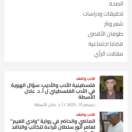
الصحة
تحقيقات ودراسات
شعر ونثر
طوفان الأقصى
قضايا اجتماعية
مقالات الرأي
الأدب والنقد
فلسطينية الأدب والأديب: سؤال الهوية
في الأدب الفلسطيني ل أ. د. عادل
الأسطة
ديسمبر 15, 2025
أ. د. عادل الأسطة
الأدب والنقد
الماضي والحاضر في رواية “وادي الغيم”
لعامر أنور سلطان قراءة للكاتب والناقد