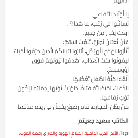
آذَانَهُمْ
يَا أَوْلَادَ الْأَفَاعِي.
تَسَائَلُوا فِي رُعْبٍ، مَا هَذَا!؟ .
ابعث يَحْيَ مِنْ جَدِيدٍ.
عَيْنٌ ثُعْبَانٌ تَطِلُّ ، تَنْفُثُ السُّمُّ :
أَثْأَرُوا لِهَدْمِ الْهَيْكَلِ، أَثَارُوا لِآبَائِكُمْ الَّذِينَ حَرَّقُوا أَحْيَاءً،
لِيَمُوتُوا تَحْتَ الْعَذَابِ، اهْدِمُوا بُيُوتَهُمْ فَوْقَ
رُؤُوسِهِمْ.
أَلْقَوْا جُثَّةَ الطِّفْلِ تُغَطِّيهَا
الدِّمَاءُ، احْتَضَنَتْهُ فَتَاةٌ، طَهَّرَتْ ثَوْبَهَا بِدِمَائِهِ لِيَكُونَ
ثَوْبَ زِفَافِهَا.
مِنْ بَطْنِ الْحِجَارَةِ، قَامَ رَضِيعٌ يَحْمِلُ فِي يَدِهِ مِدْفَعًا.
الكاتب سعيد جعيتم
Tags:
الألم
,
الحرب الداخلية
,
الظلام
,
الهوية والصراع
,
رقصة الموت
,