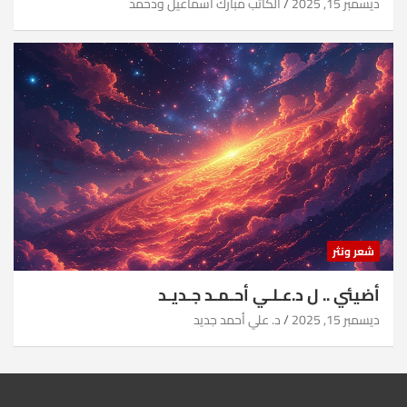
ديسمبر 15, 2025
الكاتب مبارك اسماعيل ودحمد
شعر ونثر
أضيئي .. ل د.عـلـي أحـمـد جـديـد
ديسمبر 15, 2025
د. علي أحمد جديد