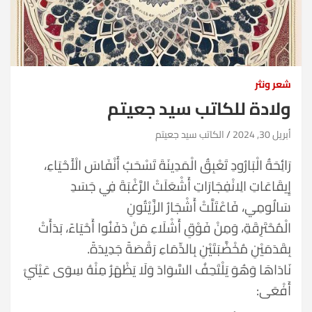
شعر ونثر
ولادة للكاتب سيد جعيتم
أبريل 30, 2024
الكاتب سيد جعيتم
رَائِحَةُ الْبَارُودِ تَعْبِقُ الْمَدِينَةَ تَسْحَبُ أَنْفَاسَ الْأَحْيَاءِ،
إِيقَاعَاتِ الِانْفِجَارَاتِ أَشْعَلَتْ الرَّغْبَةَ فِي جَسَدِ
سَالُومِي، فَاعْتَلَّتْ أَشْجَارُ الزَّيْتُونِ
الْمُحْتَرِقَةِ، وَمِنْ فَوْقِ أَشْلَاءِ مَنْ دَفَنُوا أَحْيَاءً، بَدَأَتْ
بِقَدَمَيْنِ مُخْضَّبَتَيْنِ بِالدِّمَاءِ رَقْصَةً جَدِيدَةً.
نَادَاهَا وَهُوَ يَلْتَحِفُ السَّوَادَ وَلَا يَظْهَرُ مِنْهُ سِوَى عَيْنَيْ
أَفْعَى: