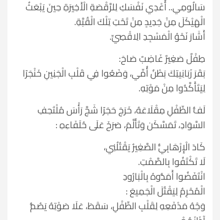
سَالُومِي.. أُعْدِي نَفْسَكِ لِلرَّقْصَةِ الْأَخِيرَةِ حِينَ يَبْعَثُ
الْهَيْكَلَ مِنْ جَدِيدٍ مِنْ تَحْتِ تِلْكَ الْقُبَّةِ.
أَشَارَ نَحْوُ الْمَسْجِدِ الِاقْصِيِّ.
طِفْلٌ صَغِيرٌ غَاضِبٌ صَاحَ:
بَقَرَ زَبَانِيتِكَ بَطْنُ أُمِّي، وَضَعُوا فِي قَلْبِ الْجَنِينِ خَنْجَرًا
لِيَتَأَكَّدُوا مِنْ مَوْتِهِ.
لَفُّ الطِّفْلِ مِقْلَاعَهُ، خَرَجَ حَجَرًا شَجَّ رَأْسَ مُلْتَحِفِ
السَّوَادِ، تَمَسَّكَن وَتَأَلَّمَ، صَرَخَ عَلَى حُلَفَاءِهِ :
كَادَ الْإِرْهَابِيُّ الصَّغِيرُ يَقْتُلُنِي،
لَا تَكْتَفُوا بِالصَّمْتِ.
انْتَفَضُوا أَمَدُّوهُ بِالْبَارُودِ
الْمُحْرِمُ لِيَقْتُلَ الْجَمِيعَ :
وَجْهُ مَدْفَعِهِ لِقَلْبِ الطِّفْلِ، سَقَطَ، عَلَا صَوْتِهُ يَصُمُّ