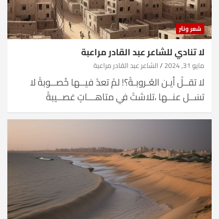
شعر ونثر
لا تنادي للشاعر عبد القادر مراعبة
مايو 31, 2024
الشاعر عبد القادر مراعبة
لا تقــلْ أيـن العُـروبـةْ؟! لمْ تعدْ فيــها خُصــوبةْ لا
تسَــل عنــها ،تلاشتْ في متاهـــاتٍ عَصــيبةْ