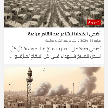
شعر ونثر
أضحى الضحايا للشاعر عبد القادر مراعبة
يونيو 15, 2024
الشاعر عبد القادر مراعبة
أضحى يعودُ على الديارِ بلا مـرَحْ فالــموتُ يقـتلُ كلَّ
نبــضٍ للفَــرَحْ شــهداء فــي كل البـقاعِ تمـزّقــوا…