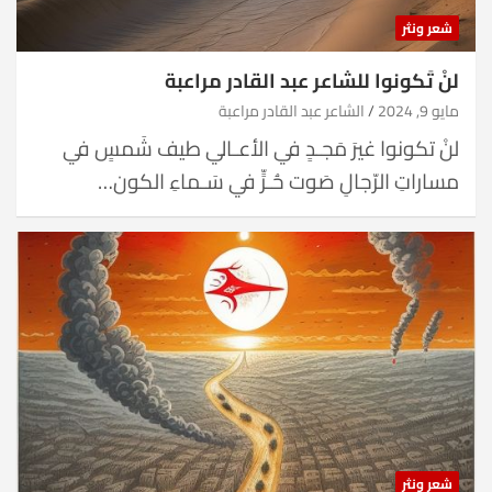
شعر ونثر
لنْ تَكونوا للشاعر عبد القادر مراعبة
مايو 9, 2024
الشاعر عبد القادر مراعبة
لنْ تكونوا غيرَ مَجـدٍ في الأعـالي طيف شَمسٍ في
مساراتِ الرّجالِ صَوت حُـرٍّ في سَـماءِ الكون…
شعر ونثر