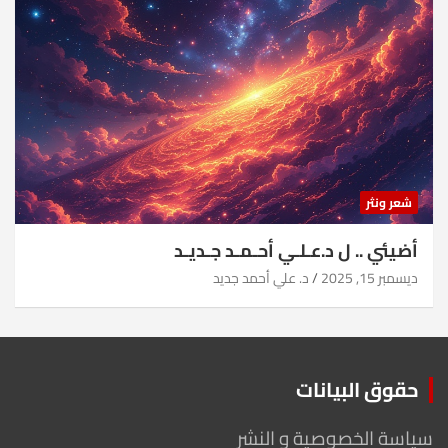
شعر ونثر
أضيئي .. ل د.عـلـي أحـمـد جـديـد
ديسمبر 15, 2025
د. علي أحمد جديد
حقوق البيانات
سياسة الخصوصية و النشر