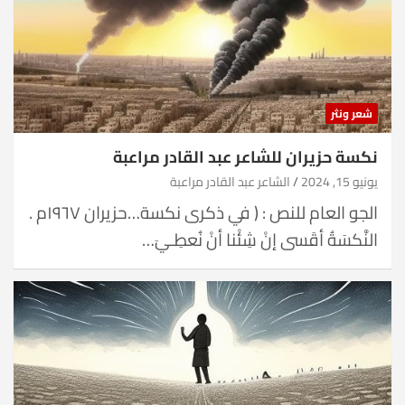
شعر ونثر
نكسة حزيران للشاعر عبد القادر مراعبة
يونيو 15, 2024
الشاعر عبد القادر مراعبة
الجو العام للنص : ( في ذكرى نكسة…حزيران ١٩٦٧م .
النَّكسَةُ أقَسى إنْ شِئْنا أنْ نُعطِـيَ…