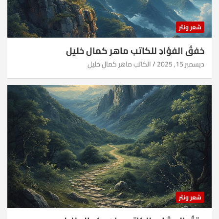
شعر ونثر
خفقُ الفؤادِ للكاتب ماهر كمال خليل
ديسمبر 15, 2025
الكاتب ماهر كمال خليل
شعر ونثر