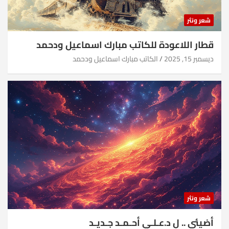
شعر ونثر
قطار اللاعودة للكاتب مبارك اسماعيل ودحمد
ديسمبر 15, 2025
الكاتب مبارك اسماعيل ودحمد
شعر ونثر
أضيئي .. ل د.عـلـي أحـمـد جـديـد