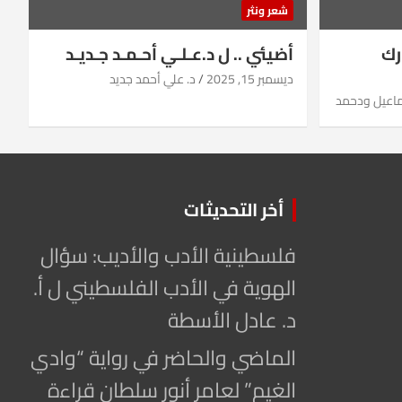
شعر ونثر
رك
أضيئي .. ل د.عـلـي أحـمـد جـديـد
ديسمبر 15, 2025
د. علي أحمد جديد
ماعيل ودحمد
أخر التحديثات
فلسطينية الأدب والأديب: سؤال
الهوية في الأدب الفلسطيني ل أ.
د. عادل الأسطة
الماضي والحاضر في رواية “وادي
الغيم” لعامر أنور سلطان قراءة