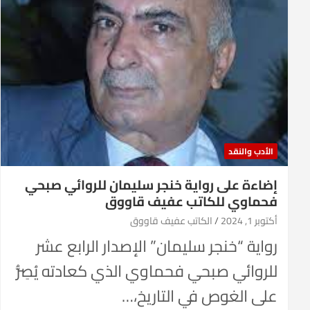
الأدب والنقد
إضاءة على رواية خنجر سليمان للروائي صبحي
فحماوي للكاتب عفيف قاووق
أكتوبر 1, 2024
الكاتب عفيف قاووق
رواية “خنجر سليمان” الإصدار الرابع عشر
للروائي صبحي فحماوي الذي كعادته يُصِرُّ
على الغوص في التاريخ،…