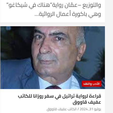
والتوزيع –عمّان رواية”هناك في شيكاغو”
وهي باكورة أعمال الروائية…
الأدب والنقد
قراءة لرواية تراتيل في سفر روزانا للكاتب
عفيف قاووق
يوليو 31, 2024
الكاتب عفيف قاووق