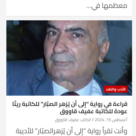
معظمها في…
الأدب والنقد
قراءة في رواية “إلى أن يُزهر الصبَّار” للكاتبة ريتّا
عودة للكاتبة عفيف قاووق
أغسطس 15, 2024
الكاتب عفيف قاووق
وأنت تقرأ رواية “إلى أن يُزهرالصبّار” للأديبة