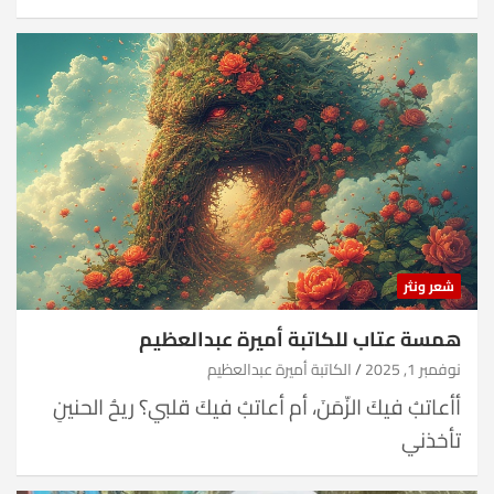
شعر ونثر
همسة عتاب للكاتبة أميرة عبدالعظيم
نوفمبر 1, 2025
الكاتبة أميرة عبدالعظيم
أأعاتبُ فيكَ الزّمَنَ، أم أعاتبُ فيكَ قلبي؟ ريحُ الحنينِ
تأخذني