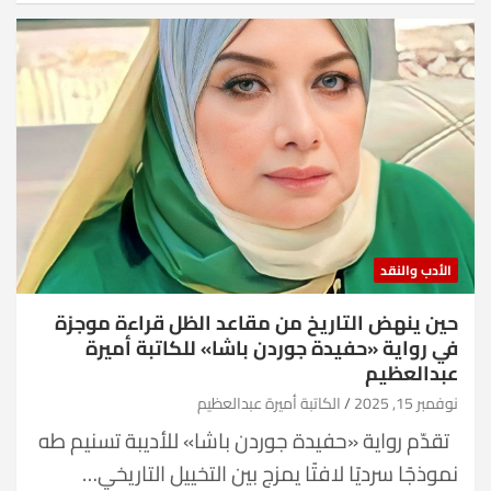
الأدب والنقد
حين ينهض التاريخ من مقاعد الظل قراءة موجزة
في رواية «حفيدة جوردن باشا» للكاتبة أميرة
عبدالعظيم
نوفمبر 15, 2025
الكاتبة أميرة عبدالعظيم
تقدّم رواية «حفيدة جوردن باشا» للأديبة تسنيم طه
نموذجًا سرديًا لافتًا يمزج بين التخييل التاريخي…