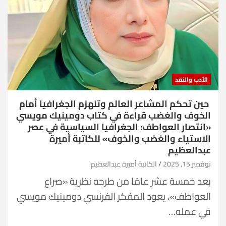
الأدب والنقد
حين تحكم المشاعر العالم وتنهزم الجغرافيا أمام
الخوف والغضب قراءة في كتاب دومينيك مويسي
«انتصار العواطف: الجغرافيا السياسية في عصر
الاستياء والغضب والخوف» للكاتبة أميرة
عبدالعظيم
نوفمبر 15, 2025
الكاتبة أميرة عبدالعظيم
بعد خمسة عشر عامًا من طرحه نظرية «صراع
العواطف»، يعود المفكر الفرنسي دومينيك مويسي
في عمله…