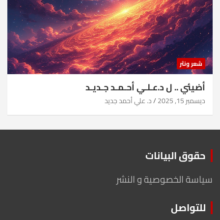
شعر ونثر
أضيئي .. ل د.عـلـي أحـمـد جـديـد
ديسمبر 15, 2025
د. علي أحمد جديد
حقوق البيانات
سياسة الخصوصية و النشر
للتواصل