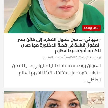
الأدب والنقد
«تليباثي»… حين تتحول الفكرة إلى كائن يعبر
العقول قراءة في قصة الدكتورة مها حسن
للكاتبة أميرة عبدالعظيم
نوفمبر 15, 2025
الكاتبة أميرة عبدالعظيم
العنوان بوصفه مفتاحًا دلاليًا «تليباثي»… يا له من
عنوانٍ مثير، يحمل مفتاحًا حقيقيًا لفهم العالم
الداخلي…