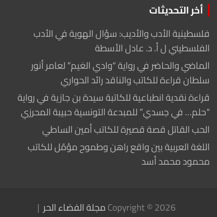
أخر التحديثات
فلسطينية الأدب والأديب: سؤال الهوية في الأدب
الفلسطيني ل أ. د. عادل الأسطة
الماضي والحاضر في رواية “وادي الغيم” لعامر أنور
سلطان قراءة للكاتب والناقد رائد الحواري
قراءة نقدية انطباعية للكاتبة سيدة بن جازية في رواية
“حلم… في جسدي” للمبدعة التونسية حبيبة المحرزي
الحب القاتل قصة قصيرة للكاتب أمين الساطي
اللغة العربية بين واقع راهن وطموح مؤمّل للكاتب
محمود محمد أسد
Copyright © 2026
مجلة الفضاء الحر