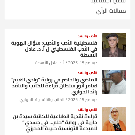
قضايا اجتماعية
مقالات الرأي
الأدب والنقد
فلسطينية الأدب والأديب: سؤال الهوية
في الأدب الفلسطيني ل أ. د. عادل
الأسطة
ديسمبر 15, 2025
أ. د. عادل الأسطة
الأدب والنقد
الماضي والحاضر في رواية “وادي الغيم”
لعامر أنور سلطان قراءة للكاتب والناقد
رائد الحواري
ديسمبر 15, 2025
الكاتب والناقد رائد الحواري
الأدب والنقد
قراءة نقدية انطباعية للكاتبة سيدة بن
جازية في رواية “حلم… في جسدي”
للمبدعة التونسية حبيبة المحرزي