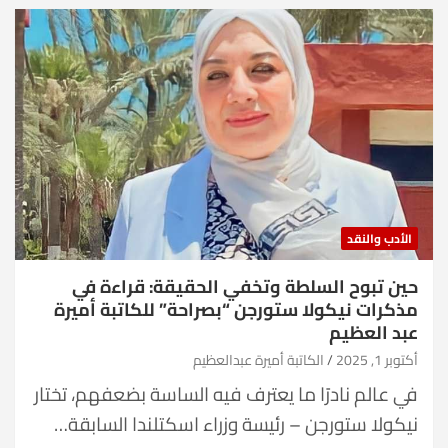
الأدب والنقد
حين تبوح السلطة وتخفي الحقيقة: قراءة في
مذكرات نيكولا ستورجن “بصراحة” للكاتبة أميرة
عبد العظيم
أكتوبر 1, 2025
الكاتبة أميرة عبدالعظيم
في عالم نادرًا ما يعترف فيه الساسة بضعفهم، تختار
نيكولا ستورجن – رئيسة وزراء اسكتلندا السابقة…