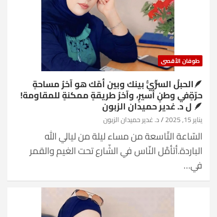
طوفان الأقصى
🪶الحبلُ السُّرِّيُّ بينك وبين أمّك هو آخرُ مساحةٍ
حرّةٍفي وطنٍ أسيرٍ، وآخرُ طريقةٍ ممكنةٍ للمقاومة!
🪶 ل د. غدير حميدان الزبون
يناير 15, 2025
د. غدير حميدان الزبون
السّاعة التّاسعة من مساء ليلة من ليالي الله
الباردة.أتأمَّل النّاس في الشّارع تحت الغيم والقمر
في…