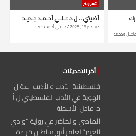
شعر ونثر
رك
أضيئي .. ل د.عـلـي أحـمـد جـديـد
ديسمبر 15, 2025
د. علي أحمد جديد
ماعيل ودحمد
أخر التحديثات
فلسطينية الأدب والأديب: سؤال
الهوية في الأدب الفلسطيني ل أ.
د. عادل الأسطة
الماضي والحاضر في رواية “وادي
الغيم” لعامر أنور سلطان قراءة