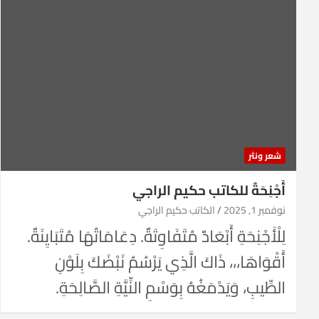
شعر ونثر
أَجْنِحَةٌ للكاتب حكيم الراجي
نوفمبر 1, 2025
الكاتب حكيم الراجي
لِلْأَجْنِحَةِ أَبْعَادٌ مُتَفَاوِتَةٌ. دِعَامَاتُهَا مُتَبَايِنَةٌ.
أَقْوَاهَا،،، ذَاكَ الَّذِي يَرْسُمُ نَبْضَكَ بِلَوْنِ
الطِّيبِ، وَيَدْمَغُهُ بِوَسْمِ النِّيَّةِ الصَّالِحَةِ.