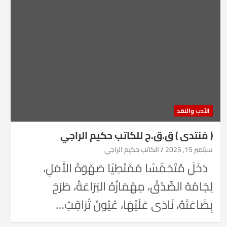
الأدب والنقد
( مُنتَدًى ) ق.ق.ج للكاتب حكيم الراجي
سبتمبر 15, 2025
الكاتب حكيم الراجي
دَخَلَ مُتَحَمِّسًا مُمْتَطِيًا صَهْوَةَ الأَمَلِ،
لِجَامُهُ الصِّدْقُ، مِهْمَازُهُ البَرَاعَةُ، طَرَحَ
بِضَاعَتَهُ، نَادَى عَلَيْهَا، عُيُونٌ تُرَاقِبُ…