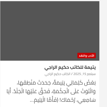
الأدب والنقد
يتيمة للكاتب حكيم الراجي
سبتمبر 15, 2025
الكاتب حكيم الراجي
بَعْضُ كَلِمَاتِي يَتِيمَةٌ، جَحَدَتْ مَنْطِقَهَا،
وَالْتَوَتْ عَلَى الْحِكْمَةِ، فَحَقَّ عَلَيْهَا الْجَلْدُ. أَيَا
سَامِعِي، رُحْمَاكَ! (فَأَمَّا الْيَتِيمَ…