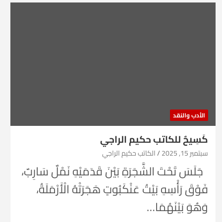
الأدب والنقد
كَسِيحٌ للكاتب حكيم الراجي
سبتمبر 15, 2025
الكاتب حكيم الراجي
جَلَسَ تَحْتَ الشَّجَرَةِ بَيْنَ قَدَمَيْهِ نَمْلٌ سَارِبٌ،
فَوْقَ رَأْسِهِ بَيْتُ عَنْكَبُوتٍ هَجَرَتْهُ الْأَرْمَلَةُ،
وَهُوَ بَيْنَهُمَا…