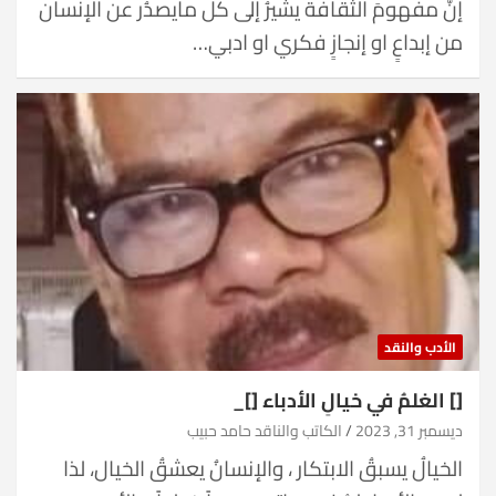
إنّ مفهومَ الثقافة يشيرُ إلى كل مايصدُر عن الإنسان
من إبداعٍ او إنجازٍ فكري او ادبي…
الأدب والنقد
[] الغلمُ في خيالِ الأدباء []_
ديسمبر 31, 2023
الكاتب والناقد حامد حبيب
الخيالُ يسبقُ الابتكار ، والإنسانُ يعشقُ الخيال، لذا