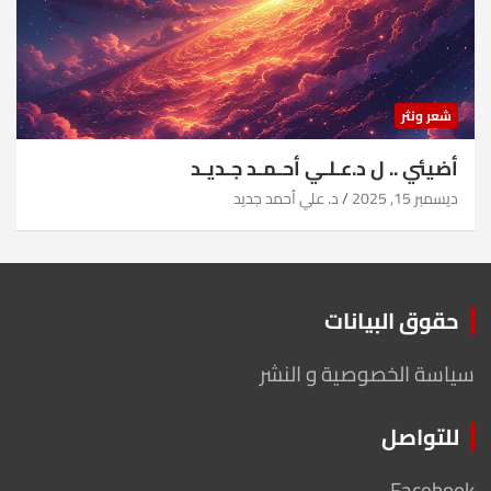
شعر ونثر
أضيئي .. ل د.عـلـي أحـمـد جـديـد
ديسمبر 15, 2025
د. علي أحمد جديد
حقوق البيانات
سياسة الخصوصية و النشر
للتواصل
Facebook