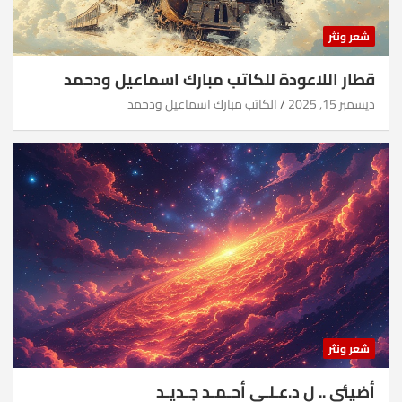
شعر ونثر
قطار اللاعودة للكاتب مبارك اسماعيل ودحمد
ديسمبر 15, 2025
الكاتب مبارك اسماعيل ودحمد
شعر ونثر
أضيئي .. ل د.عـلـي أحـمـد جـديـد