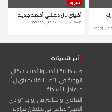
شعر ونثر
رك
أضيئي .. ل د.عـلـي أحـمـد جـديـد
ديسمبر 15, 2025
د. علي أحمد جديد
ماعيل ودحمد
أخر التحديثات
فلسطينية الأدب والأديب: سؤال
الهوية في الأدب الفلسطيني ل أ.
د. عادل الأسطة
الماضي والحاضر في رواية “وادي
الغيم” لعامر أنور سلطان قراءة