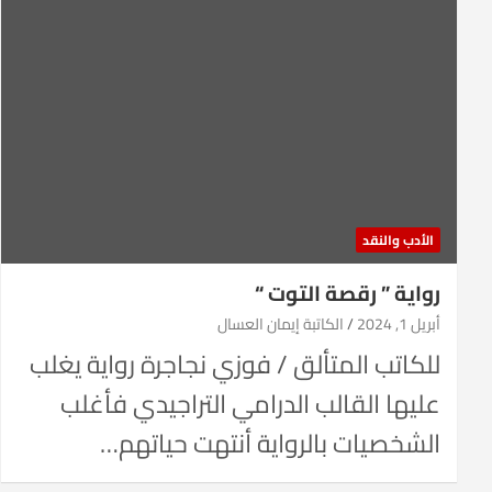
الأدب والنقد
رواية ” رقصة التوت “
أبريل 1, 2024
الكاتبة إيمان العسال
للكاتب المتألق / فوزي نجاجرة رواية يغلب
عليها القالب الدرامي التراجيدي فأغلب
الشخصيات بالرواية أنتهت حياتهم…