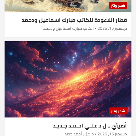
شعر ونثر
قطار اللاعودة للكاتب مبارك اسماعيل ودحمد
ديسمبر 15, 2025
الكاتب مبارك اسماعيل ودحمد
شعر ونثر
أضيئي .. ل د.عـلـي أحـمـد جـديـد
ديسمبر 15, 2025
د. علي أحمد جديد