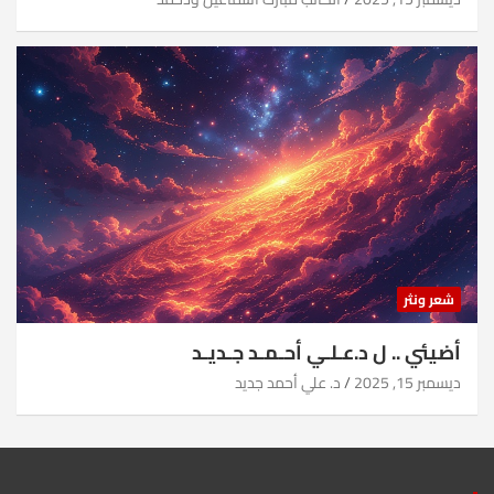
شعر ونثر
أضيئي .. ل د.عـلـي أحـمـد جـديـد
ديسمبر 15, 2025
د. علي أحمد جديد