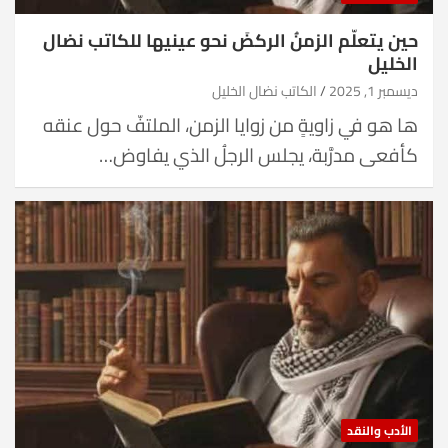
حين يتعلّم الزمنُ الركضَ نحو عينيها للكاتب نضال
الخليل
ديسمبر 1, 2025
الكاتب نضال الخليل
ها هو في زاويةٍ من زوايا الزمن، الملتفّ حول عنقه
كأفعى مدرَّبة، يجلس الرجلُ الذي يفاوض…
الأدب والنقد