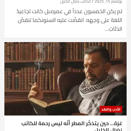
نوفمبر 15, 2025
الكاتب نضال الخليل
لم يكن الخمسون عدداً في عمره،بل كانت تجاعيدُ
اللغة على وجهه. انقضّت عليه السنونكما تنقضّ
الذئابُ…
الأدب والنقد
غزة… حين يتذكّر المطر أنّه ليس رحمة للكاتب
نضال الخليل