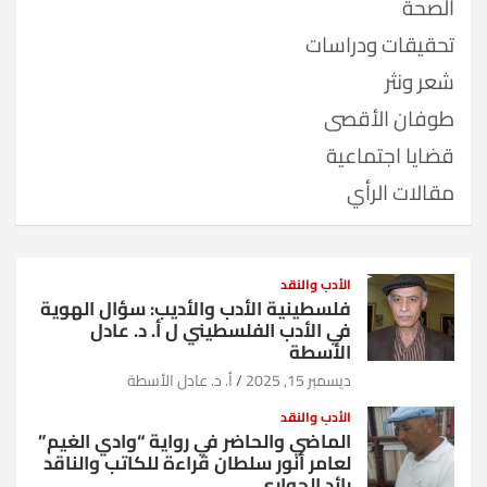
الصحة
تحقيقات ودراسات
شعر ونثر
طوفان الأقصى
قضايا اجتماعية
مقالات الرأي
الأدب والنقد
فلسطينية الأدب والأديب: سؤال الهوية
في الأدب الفلسطيني ل أ. د. عادل
الأسطة
ديسمبر 15, 2025
أ. د. عادل الأسطة
الأدب والنقد
الماضي والحاضر في رواية “وادي الغيم”
لعامر أنور سلطان قراءة للكاتب والناقد
رائد الحواري