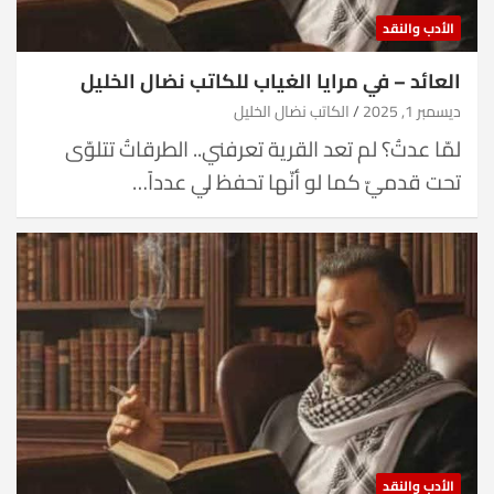
الأدب والنقد
العائد – في مرايا الغياب للكاتب نضال الخليل
ديسمبر 1, 2025
الكاتب نضال الخليل
لمّا عدتُ؟ لم تعد القرية تعرفني.. الطرقاتُ تتلوّى
تحت قدميّ كما لو أنّها تحفظ لي عدداً…
الأدب والنقد