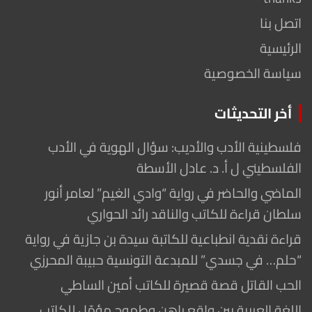
اتصل بنا
الرئيسية
سياسة الخصوصية
أخر التحديثات
فلسطينية الأدب والأديب: سؤال الهوية في الأدب
الفلسطيني ل أ. د. عادل الأسطة
الماضي والحاضر في رواية “وادي الغيم” لعامر أنور
سلطان قراءة للكاتب والناقد رائد الحواري
قراءة نقدية انطباعية للكاتبة سيدة بن جازية في رواية
“حلم… في جسدي” للمبدعة التونسية حبيبة المحرزي
الحب القاتل قصة قصيرة للكاتب أمين الساطي
اللغة العربية بين واقع راهن وطموح مؤمّل للكاتب