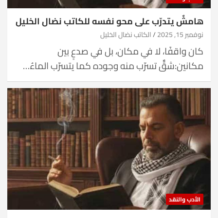
هامشٌ يتدرّب على محو نفسه للكاتب نضال الخليل
نوفمبر 15, 2025
الكاتب نضال الخليل
كان واقفًا، لا في مكان، بل في صدعٍ بين
مكانين:شقٌّ تسرّب منه وجوده كما يتسرّب الماءُ…
الأدب والنقد