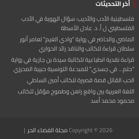
أخر التحديثات
فلسطينية الأدب والأديب: سؤال الهوية في الأدب
الفلسطيني ل أ. د. عادل الأسطة
الماضي والحاضر في رواية “وادي الغيم” لعامر أنور
سلطان قراءة للكاتب والناقد رائد الحواري
قراءة نقدية انطباعية للكاتبة سيدة بن جازية في رواية
“حلم… في جسدي” للمبدعة التونسية حبيبة المحرزي
الحب القاتل قصة قصيرة للكاتب أمين الساطي
اللغة العربية بين واقع راهن وطموح مؤمّل للكاتب
محمود محمد أسد
Copyright © 2026
مجلة الفضاء الحر