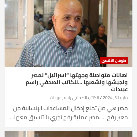
طوفان الأقصى
اهانات متواصلة وجهتها “اسرائيل” لمصر
ولجيشها ولشعبها …للكاتب الصحفي راسم
عبيدات
مايو 31, 2024
الكاتب الصحفي راسم عبيدات
مصر هي من تمنع إدخال المساعدات الإنسانية من
معبر رفح …..مصر عملية رفح تجري بالتنسيق معها…