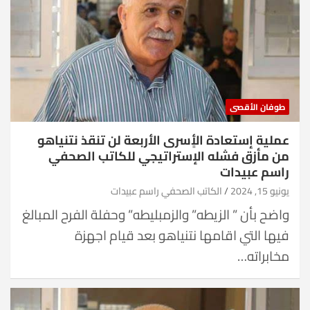
طوفان الأقصى
عملية إستعادة الأٍسرى الأربعة لن تنقذ نتنياهو
من مأزق فشله الإستراتيجي للكاتب الصحفي
راسم عبيدات
يونيو 15, 2024
الكاتب الصحفي راسم عبيدات
واضح بأن ” الزيطه” والزمبليطه” وحفلة الفرح المبالغ
فيها التي اقامها نتنياهو بعد قيام اجهزة
مخابراته…