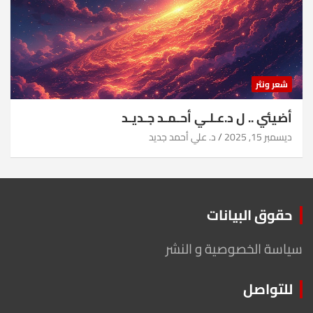
شعر ونثر
أضيئي .. ل د.عـلـي أحـمـد جـديـد
ديسمبر 15, 2025
د. علي أحمد جديد
حقوق البيانات
سياسة الخصوصية و النشر
للتواصل