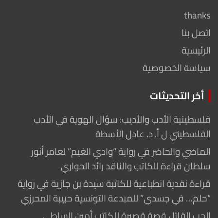
thanks
اتصل بنا
الرئيسية
سياسة الخصوصية
أخر التحديثات
فلسطينية الأدب والأديب: سؤال الهوية في الأدب
الفلسطيني ل أ. د. عادل الأسطة
الماضي والحاضر في رواية “وادي الغيم” لعامر أنور
سلطان قراءة للكاتب والناقد رائد الحواري
قراءة نقدية انطباعية للكاتبة سيدة بن جازية في رواية
“حلم… في جسدي” للمبدعة التونسية حبيبة المحرزي
الحب القاتل قصة قصيرة للكاتب أمين الساطي