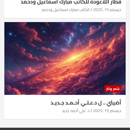
قطار اللاعودة للكاتب مبارك اسماعيل ودحمد
ديسمبر 15, 2025
الكاتب مبارك اسماعيل ودحمد
شعر ونثر
أضيئي .. ل د.عـلـي أحـمـد جـديـد
ديسمبر 15, 2025
د. علي أحمد جديد