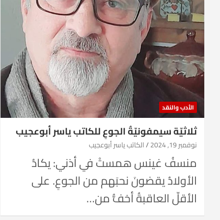
الأدب والنقد
ثلاثيّة سيمفونيّةُ الجوعِ للكاتب ياسر أبوعجيب
نوفمبر 19, 2024
الكاتب ياسر أبوعجيب
منسفُ غينس همستْ في أذني: يكادُ
الأولادُ يقضونَ نحبَهم من الجوعِ. على
الأقلّ العاقبةُ أخفُّ من…