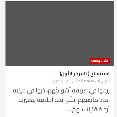
الأدب والنقد
استنساخ ( المركز الأول)
مارس 16, 2024
الكاتب ياسر أبوعجيب
زرعوا في طريقهِ أشواكَهم، ذروا في عينيهِ
رمادَ ماضِيهم. حلَّق نحوَ أحلامِه ببصيرتِه،
أرداهُ قتيلاً سهمُ…