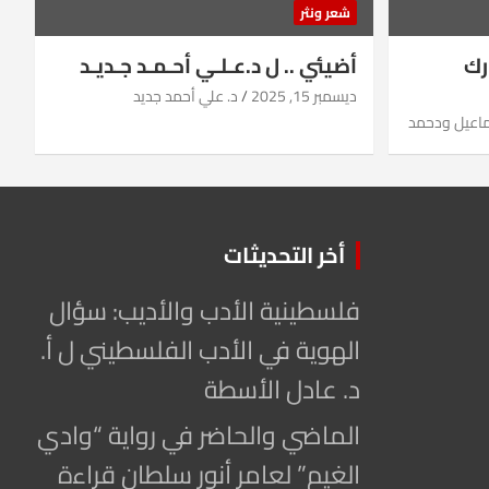
شعر ونثر
رك
أضيئي .. ل د.عـلـي أحـمـد جـديـد
ديسمبر 15, 2025
د. علي أحمد جديد
ماعيل ودحمد
أخر التحديثات
فلسطينية الأدب والأديب: سؤال
الهوية في الأدب الفلسطيني ل أ.
د. عادل الأسطة
الماضي والحاضر في رواية “وادي
الغيم” لعامر أنور سلطان قراءة