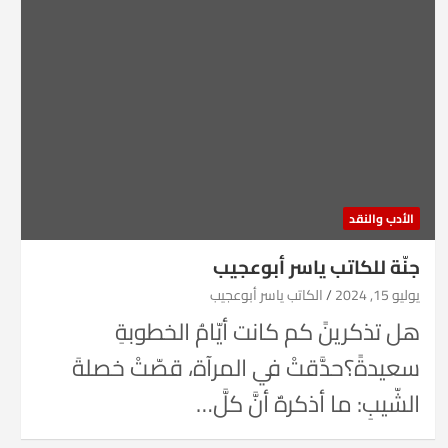
الأدب والنقد
جنّة للكاتب ياسر أبوعجيب
يوليو 15, 2024
الكاتب ياسر أبوعجيب
هل تذكرينً كم كانت أيّامُ الخطوبةِ
سعيدةً؟حدَّقتْ في المرآة، قصّتْ خصلةَ
الشّيبِ: ما أذكرهٌ أنَّ كلَّ…