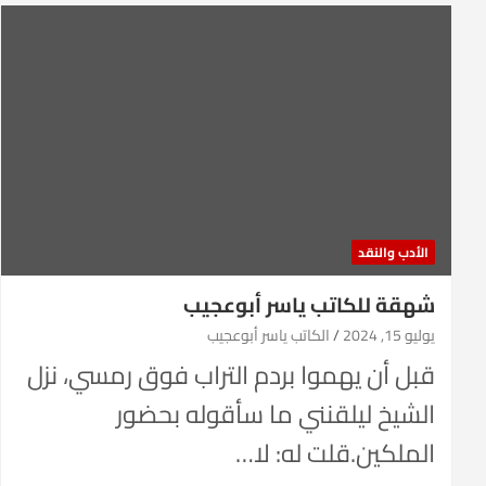
الأدب والنقد
شهقة للكاتب ياسر أبوعجيب
يوليو 15, 2024
الكاتب ياسر أبوعجيب
قبل أن يهموا بردم التراب فوق رمسي، نزل
الشيخ ليلقنني ما سأقوله بحضور
الملكين.قلت له: لا…