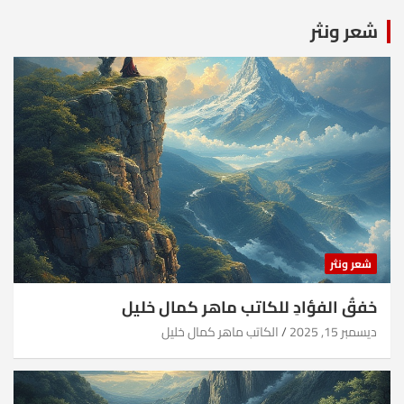
شعر ونثر
شعر ونثر
خفقُ الفؤادِ للكاتب ماهر كمال خليل
ديسمبر 15, 2025
الكاتب ماهر كمال خليل