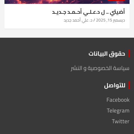
أضيئي .. ل د.عـلـي أحـمـد جـديـد
ديسمبر 15, 2025
د. علي أحمد جديد
حقوق البيانات
سياسة الخصوصية و النشر
للتواصل
Facebook
Telegram
Twitter