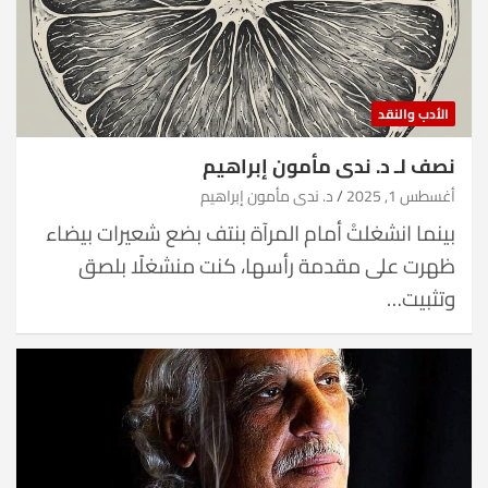
الأدب والنقد
نصف لـ د. ندى مأمون إبراهيم
أغسطس 1, 2025
د. ندى مأمون إبراهيم
بينما انشغلتْ أمام المرآة بنتف بضع شعيرات بيضاء
ظهرت على مقدمة رأسها، كنت منشغلًا بلصق
وتثبيت…