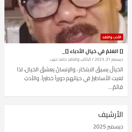
الأدب والنقد
[] الغلمُ في خيالِ الأدباء []_
ديسمبر 31, 2023
الكاتب والناقد حامد حبيب
الخيالُ يسبقُ الابتكار ، والإنسانُ يعشقُ الخيال، لذا
لعبت الأساطيرُ في حياتهم دورراً خطيراً. والأدبُ
قائمٌ…
الأرشيف
ديسمبر 2025