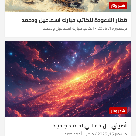
شعر ونثر
قطار اللاعودة للكاتب مبارك اسماعيل ودحمد
ديسمبر 15, 2025
الكاتب مبارك اسماعيل ودحمد
شعر ونثر
أضيئي .. ل د.عـلـي أحـمـد جـديـد
ديسمبر 15, 2025
د. علي أحمد جديد