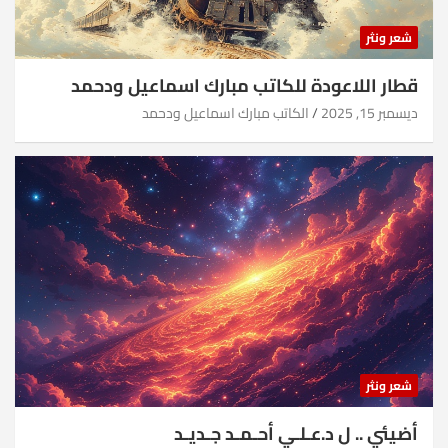
شعر ونثر
قطار اللاعودة للكاتب مبارك اسماعيل ودحمد
ديسمبر 15, 2025
الكاتب مبارك اسماعيل ودحمد
شعر ونثر
أضيئي .. ل د.عـلـي أحـمـد جـديـد