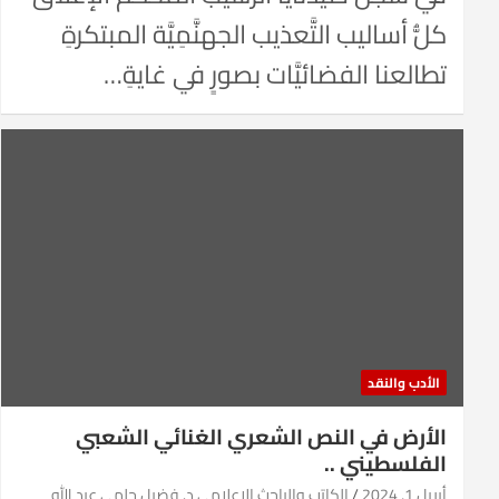
كلُّ أساليب التَّعذيب الجهنَّمِيَّة المبتكرةِ
تطالعنا الفضائيَّات بصورٍ في غايةِ…
الأدب والنقد
الأرض في النص الشعري الغنائي الشعبي
الفلسطيني ..
أبريل 1, 2024
الكاتب والباحث الإعلامي د. فضيل حلمي عبد الله