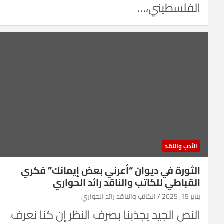
الفلسطيني،…
الأدب والنقد
الثورة في ديوان “أعرني بعض إيمانك” فكري
القباطي للكاتب والناقد رائد الحواري
يناير 15, 2025
الكاتب والناقد رائد الحواري
النص الجيد يجذبنا بصرف النظر إن كنا نعرف