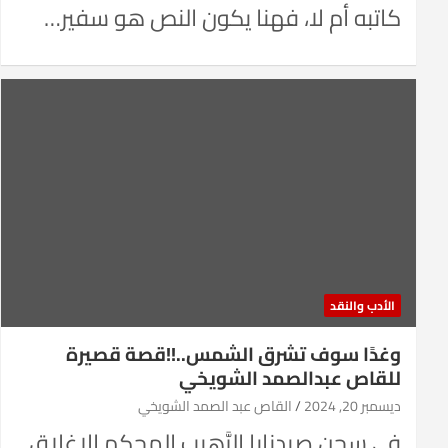
كاتبه أم لا، فهنا يكون النص هو سفير…
الأدب والنقد
وغدًا سوف تشرق الشمس..!!قصة قصيرة
للقاص عبدالصمد الشويخي
ديسمبر 20, 2024
القاص عبد الصمد الشويخي
في سجن صيدنايا الرَّهيب المحكم الإغلاق