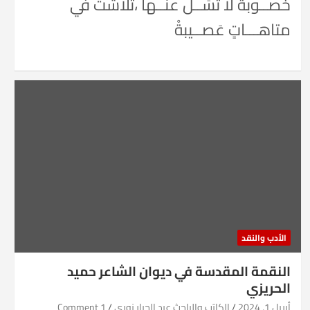
خُصــوبةْ لا تسَــل عنــها ،تلاشتْ في
متاهـــاتٍ عَصــيبةْ
الأدب والنقد
النقمة المقدسة في ديوان الشاعر حميد
الحريزي
أبريل 1, 2024
الكاتب والباحث عبد الجبار نوري
1 Comment