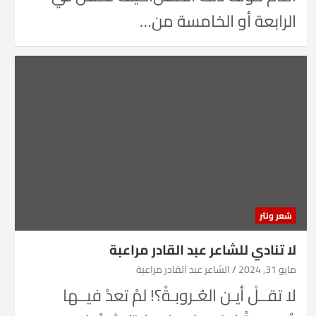
الرابعة أو الخامسة من…
شعر ونثر
لا تنادي للشاعر عبد القادر مراعبة
مايو 31, 2024
الشاعر عبد القادر مراعبة
لا تقــلْ أيـن العُـروبـةْ؟! لمْ تعدْ فيــها