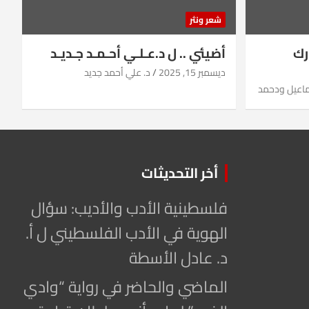
شعر ونثر
رك
أضيئي .. ل د.عـلـي أحـمـد جـديـد
ديسمبر 15, 2025
د. علي أحمد جديد
ماعيل ودحمد
أخر التحديثات
فلسطينية الأدب والأديب: سؤال
الهوية في الأدب الفلسطيني ل أ.
د. عادل الأسطة
الماضي والحاضر في رواية “وادي