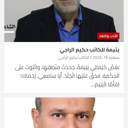
الأدب والنقد
يتيمة للكاتب حكيم الراجي
سبتمبر 15, 2025
الكاتب حكيم الراجي
بَعْضُ كَلِمَاتِي يَتِيمَةٌ، جَحَدَتْ مَنْطِقَهَا، وَالْتَوَتْ عَلَى
الْحِكْمَةِ، فَحَقَّ عَلَيْهَا الْجَلْدُ. أَيَا سَامِعِي، رُحْمَاكَ!
(فَأَمَّا الْيَتِيمَ…