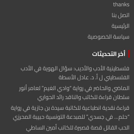
thanks
اتصل بنا
الرئيسية
سياسة الخصوصية
أخر التحديثات
فلسطينية الأدب والأديب: سؤال الهوية في الأدب
الفلسطيني ل أ. د. عادل الأسطة
الماضي والحاضر في رواية “وادي الغيم” لعامر أنور
سلطان قراءة للكاتب والناقد رائد الحواري
قراءة نقدية انطباعية للكاتبة سيدة بن جازية في رواية
“حلم… في جسدي” للمبدعة التونسية حبيبة المحرزي
الحب القاتل قصة قصيرة للكاتب أمين الساطي