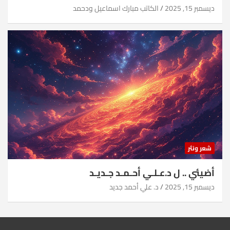
ديسمبر 15, 2025
الكاتب مبارك اسماعيل ودحمد
شعر ونثر
أضيئي .. ل د.عـلـي أحـمـد جـديـد
ديسمبر 15, 2025
د. علي أحمد جديد