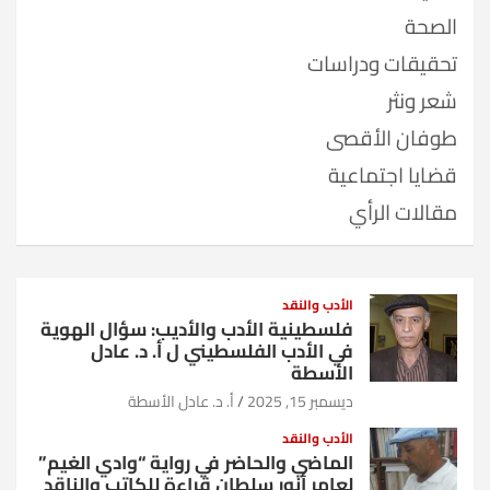
الصحة
تحقيقات ودراسات
شعر ونثر
طوفان الأقصى
قضايا اجتماعية
مقالات الرأي
الأدب والنقد
فلسطينية الأدب والأديب: سؤال الهوية
في الأدب الفلسطيني ل أ. د. عادل
الأسطة
ديسمبر 15, 2025
أ. د. عادل الأسطة
الأدب والنقد
الماضي والحاضر في رواية “وادي الغيم”
لعامر أنور سلطان قراءة للكاتب والناقد