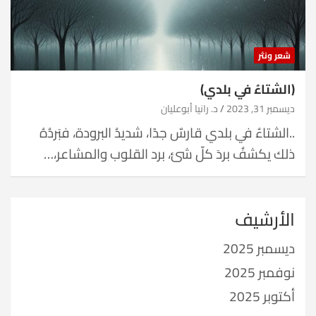
شعر ونثر
(الشتاءُ في بلدي)
ديسمبر 31, 2023
د. رانيا أبوعليان
..الشتاءُ في بلدي قارسٌ جدًا، شديدُ البرودة، فبَردُهُ
ذلك يكشفُ بردَ كلّ شئ، برد القلوب والمشاعر،…
الأرشيف
ديسمبر 2025
نوفمبر 2025
أكتوبر 2025