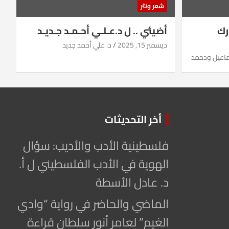
شعر ونثر
رك
أضيئي .. ل د.عـلـي أحـمـد جـديـد
ديسمبر 15, 2025
د. علي أحمد جديد
ماعيل ودحمد
أخر التحديثات
فلسطينية الأدب والأديب: سؤال
الهوية في الأدب الفلسطيني ل أ.
د. عادل الأسطة
الماضي والحاضر في رواية “وادي
الغيم” لعامر أنور سلطان قراءة