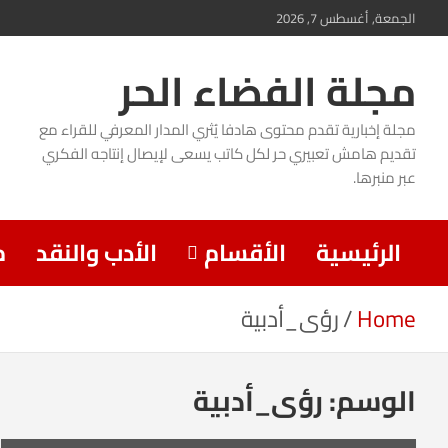
Ski
الجمعة, أغسطس 7, 2026
t
مجلة الفضاء الحر
conten
مجلة إخبارية تقدم محتوى هادفا يُثري المدار المعرفي للقراء مع
تقديم هامش تعبيري حر لكل كاتب يسعى لإيصال إنتاجه الفكري
عبر منبرها.
الرئيسية
الأقسام
الأدب والنقد
م
Home
رؤى_أدبية
الوسم:
رؤى_أدبية