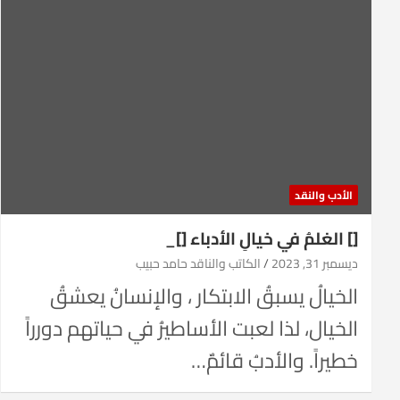
الأدب والنقد
[] الغلمُ في خيالِ الأدباء []_
ديسمبر 31, 2023
الكاتب والناقد حامد حبيب
الخيالُ يسبقُ الابتكار ، والإنسانُ يعشقُ
الخيال، لذا لعبت الأساطيرُ في حياتهم دورراً
خطيراً. والأدبُ قائمٌ…