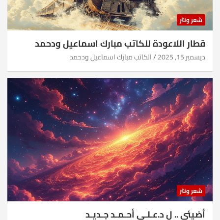
شعر ونثر
قطار اللاعودة للكاتب مبارك اسماعيل ودحمد
ديسمبر 15, 2025
الكاتب مبارك اسماعيل ودحمد
شعر ونثر
أضيئي .. ل د.عـلـي أحـمـد جـديـد