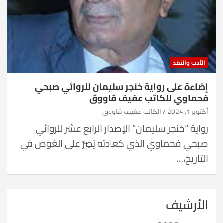
الأدب والنقد
إضاءة على رواية خنجر سليمان للروائي صبحي
فحماوي للكاتب عفيف قاووق
أكتوبر 1, 2024
الكاتب عفيف قاووق
رواية “خنجر سليمان” الإصدار الرابع عشر للروائي
صبحي فحماوي الذي كعادته يُصِرُّ على الغوص في
التاريخ،…
الأرشيف