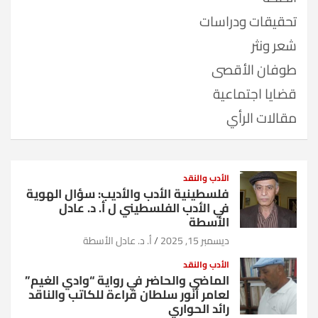
تحقيقات ودراسات
شعر ونثر
طوفان الأقصى
قضايا اجتماعية
مقالات الرأي
الأدب والنقد
فلسطينية الأدب والأديب: سؤال الهوية
في الأدب الفلسطيني ل أ. د. عادل
الأسطة
ديسمبر 15, 2025
أ. د. عادل الأسطة
الأدب والنقد
الماضي والحاضر في رواية “وادي الغيم”
لعامر أنور سلطان قراءة للكاتب والناقد
رائد الحواري