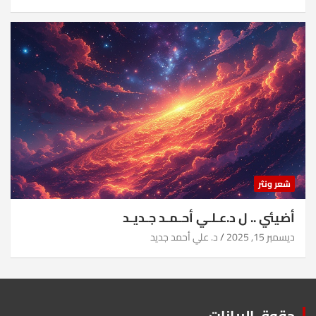
شعر ونثر
أضيئي .. ل د.عـلـي أحـمـد جـديـد
ديسمبر 15, 2025
د. علي أحمد جديد
حقوق البيانات