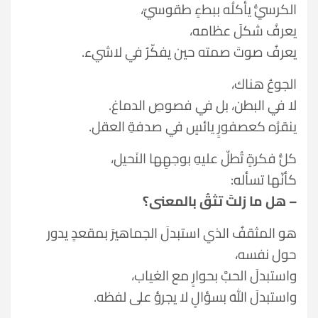
الكرسيُّ يأكلُه ببطءٍ طقوسيّ،
يعرفُ شكلَ عظامه،
يعرفُ صوتَ صمته حين يفكّرُ في لاشيء.
الجوعُ هناك،
لا في البطن، بل في فصوصِ الدماغ.
ينقرُه كعصفورٍ يائسٍ في صدفةِ العقل.
كلُّ فكرةٍ تُطلّ عليهِ بوجهِها النَحيل،
كأنّها تسأله:
– هل ما زلتَ تثقُ بالمعنى؟
هو المثقفُ الذي استبدلَ الجماهيرَ بمقعدٍ يدور
حول نفسه،
واستبدلَ الحبَّ بحوارٍ مع الغياب،
واستبدلَ اللهَ بسؤالٍ لا يجرؤ على لفظه.