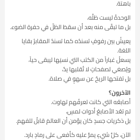
باهتة.
الوحدةُ ليست ظلَّه،
بل ما تبقّى منه بعد أن سقطَ الظلّ في حفرةِ الضوء.
يعيشُ بين رفوفٍ تسندُه كما تسندُ المقابرُ بقايا
اللغة.
يسعلُ غباراً من الكتب التي نسيَها ليبقى حياً،
ويُصغي لصفحاتٍ لا تُقلبها يدٌ،
بل تفتحها الريحُ عن سهوٍ في صلاة.
الآخرون؟
أصابعُه التي كانت تعرفُهم تهاوت.
لم تعُد الأصابعُ أدواتِ لمسٍ،
بل ذكرياتِ جسدٍ كان يؤمن أن العالمَ قابلٌ للفهم.
الآن، كلُّ شيءٍ يمرُّ عليه كأفعى على رمادٍ بارد.