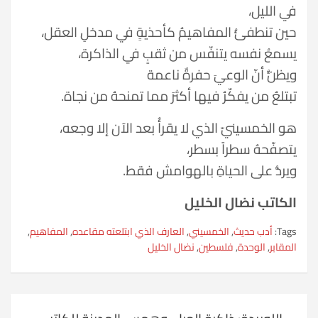
في الليل،
حين تنطفئُ المفاهيمُ كأحذيةٍ في مدخلِ العقل،
يسمعُ نفسه يتنفّس من ثقبٍ في الذاكرة،
ويظنُّ أنّ الوعيَ حفرةٌ ناعمة
تبتلعُ من يفكّرُ فيها أكثرَ مما تمنحهُ من نجاة.
هو الخمسينيّ الذي لا يقرأُ بعد الآن إلا وجعه،
يتصفّحهُ سطراً بسطر،
ويردُّ على الحياةِ بالهوامش فقط.
الكاتب نضال الخليل
Tags:
أدب حديث
,
الخمسيني
,
العارف الذي ابتلعته مقاعده
,
المفاهيم
,
المقابر
,
الوحدة
,
فلسطين
,
نضال الخليل
تصفّح