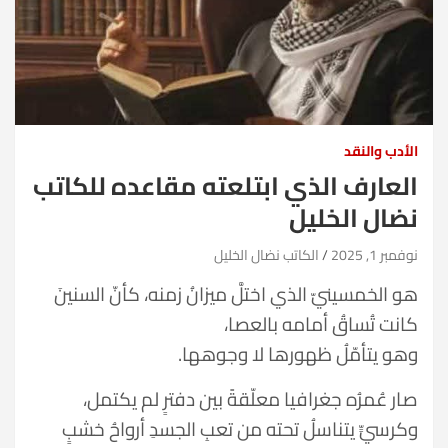
الأدب والنقد
العارف الذي ابتلعته مقاعده للكاتب
نضال الخليل
نوفمبر 1, 2025
الكاتب نضال الخليل
هو الخمسينيّ الذي اختلَّ ميزانُ زمنه، كأنّ السنينَ
كانت تُساقُ أمامه بالعصا،
وهو يتأمّلُ ظهورها لا وجوهها.
صار عُمرُه جغرافيا معلّقةً بين دفترٍ لم يكتمل،
وكرسيٍّ يتناسلُ تحته من تعبِ الجسدِ أرواحُ خشبٍ