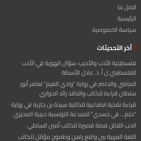
اتصل بنا
الرئيسية
سياسة الخصوصية
أخر التحديثات
فلسطينية الأدب والأديب: سؤال الهوية في الأدب
الفلسطيني ل أ. د. عادل الأسطة
الماضي والحاضر في رواية “وادي الغيم” لعامر أنور
سلطان قراءة للكاتب والناقد رائد الحواري
قراءة نقدية انطباعية للكاتبة سيدة بن جازية في رواية
“حلم… في جسدي” للمبدعة التونسية حبيبة المحرزي
الحب القاتل قصة قصيرة للكاتب أمين الساطي
اللغة العربية بين واقع راهن وطموح مؤمّل للكاتب