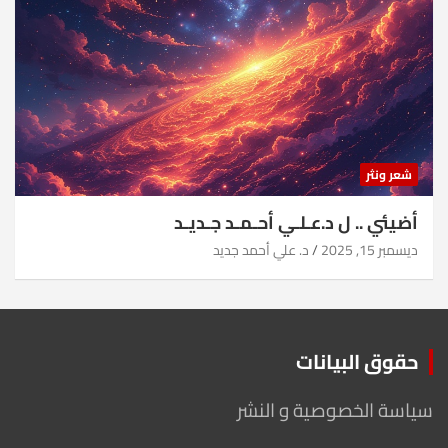
شعر ونثر
أضيئي .. ل د.عـلـي أحـمـد جـديـد
ديسمبر 15, 2025
د. علي أحمد جديد
حقوق البيانات
سياسة الخصوصية و النشر