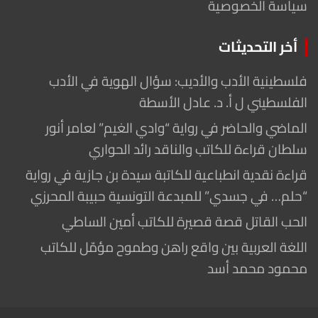
سياسة الخصوصية
أخر التحديثات
فلسطينية الأدب والأديب: سؤال الهوية في الأدب
الفلسطيني ل أ. د. عادل الأسطة
الماضي والحاضر في رواية “وادي الغيم” لعامر أنور
سلطان قراءة للكاتب والناقد رائد الحواري
قراءة نقدية انطباعية للكاتبة سيدة بن جازية في رواية
“حلم… في جسدي” للمبدعة التونسية حبيبة المحرزي
الحب القاتل قصة قصيرة للكاتب أمين الساطي
اللغة العربية بين واقع راهن وطموح مؤمّل للكاتب
محمود محمد أسد