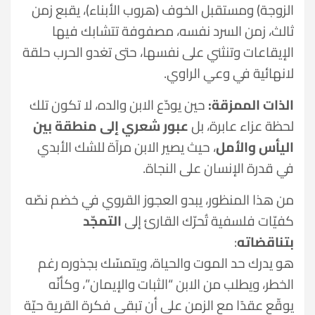
الزوجة) ومستقبل الخوف (هروب الأبناء)، يقبع زمن
ثالث، زمن السرد نفسه، مصفوفة تتشابك فيها
الإيقاعات وتنثني على نفسها، حتى تغدو الحرب حلقة
لانهائية في وعي الراوي.
الذات الممزقة:
حين يودّع الابن والده، لا تكون تلك
لحظة عزاء عابرة، بل
عبور شعري إلى منطقة بين
اليأس والأمل
، حيث يصير الابن مرآة للشك الأبدي
في قدرة الإنسان على النجاة.
من هذا المنظور، يبدو العجوز القروي في خضم نصّه
كفيّات فلسفية تُحرّك القارئ إلى
التمجّد
بتناقضاته
:
هو يدرك حد الموت والحياة، ويتمسّك بجذوره رغم
الخطر، ويطلب من الابن “الثبات والإيمان”، وكأنّه
يوقّع عقدًا مع الزمن على أن تبقى فكرة القرية حيّة