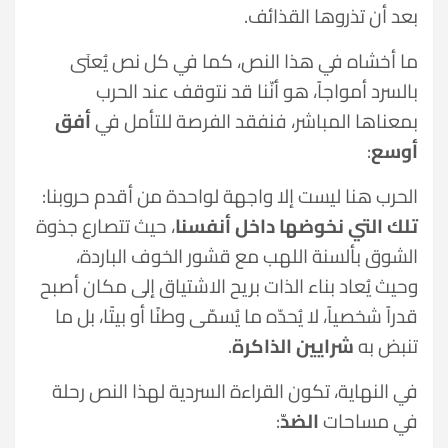
بعد أن تذروها القذائف.
ما أخشاه في هذا النص، كما في كل نص يُعنَى
بالسرد أمواجاً، هو أنّنا قد نتوقف عند الحرب
بمعناها المباشر، فنفقد الفرصة للتأمل في
أفق
أوسع
:
الحرب هنا ليست إلا واجهة لواحدة من أقدم حروبنا:
تلك التي نخوضها داخل أنفسنا
، حيث تتصارع جذوة
الشوق بألسنة اللهب مع قشور الخوف الباردة،
وحيث يُعاد بناء الذات بريح الاشتياق إلى مكان أصبح
قدراً شخصياً، لا يُحدّه ما يُسمّى وطنًا أو بيتًا، بل ما
تنبض به
شرايين الذاكرة
.
في النهاية، تكون القراءة السردية لهذا النص رحلة
في مساحات
الضدّ
: