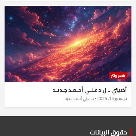
شعر ونثر
أضيئي .. ل د.عـلـي أحـمـد جـديـد
ديسمبر 15, 2025
د. علي أحمد جديد
حقوق البيانات