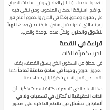
ابتعدوا عندما دبّ الليل الغامق، وفي ساعات الصباح
الواضح، استيقظ المكان المنكوب ومن تبقى فيه
على مقبرة وعجوز، يغطّ في الحزن والدموع أمام قبر
زوجته، التي غادرته قبل سنين، وتركته من بعدها
نهباً
للشوق والحنين
، ولكلّ هذه الوحدة والحرب.
قراءة في القصة
الحرب كمرآة للذات
في لحظةٍ من السكون الذي يسبق القصف، يقف
العجوز القروي
وحيداً في ساحةٍ صامتة تماماً
كما
نقف نحن قبيل اندلاع فكرةٍ تزلزل مفاهيمنا.
هذا السارد الذي “لا يعرف كتابة اسمه” يذكّرنا بأنّ
الذات الحقيقية لا تُختزل في تسمياتٍ ولا في
ألفاظٍ بل تتشكّل في تلاطم الذاكرة على صخور