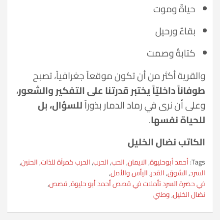
حياةٌ وموت
بقاءٌ ورحيل
كتابةٌ وصمت
والقرية أكثر من أن تكون موقعاً جغرافياً، تصبح
طوفاناً داخليّاً يختبر قدرتنا على التفكير والشعور
،
وعلى أن نرى في رماد الدمار بذوراً
للسؤال، بل
للحياة نفسها
.
الكاتب نضال الخليل
Tags:
أحمد أبوحليوة
,
الايمان
,
الحب
,
الحرب
,
الحرب كمرآة للذات
,
الحنين
,
السرد
,
الشوق
,
القدر
,
اليأس والأمل
,
في حضرة السرد تأملات في قصص أحمد أبو حليوة
,
قصص
,
نضال الخليل
,
وطني