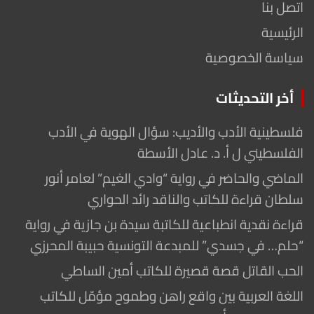
اتصل بنا
الرئيسية
سياسة الخصوصية
أخر التحديثات
فلسطينية الأدب والأديب: سؤال الهوية في الأدب
الفلسطيني ل أ. د. عادل الأسطة
الماضي والحاضر في رواية “وادي الغيم” لعامر أنور
سلطان قراءة للكاتب والناقد رائد الحواري
قراءة نقدية انطباعية للكاتبة سيدة بن جازية في رواية
“حلم… في جسدي” للمبدعة التونسية حبيبة المحرزي
الحب القاتل قصة قصيرة للكاتب أمين الساطي
اللغة العربية بين واقع راهن وطموح مؤمّل للكاتب