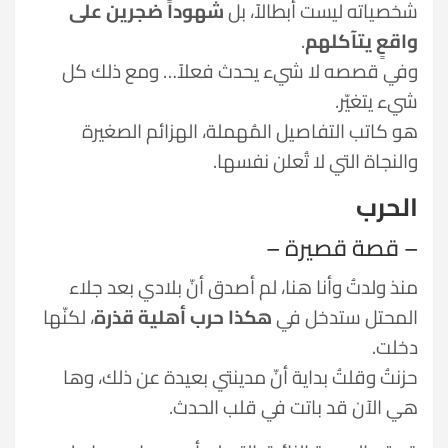
شخصياته ليست أبطالاً، بل
شهوداً ضجرين على
واقعٍ يتآكلهم
.
وفي قصصه لا شيء يحدث فعلاً… ومع ذلك كل
شيء يتغيّر.
هو كاتب التفاصيل المُهملة، الهزائم الصغيرة
والنجاة التي لا تُعلن نفسها.
الحرب
– قصة قصيرة –
منذ ولدتُ وأنا هنا، لم أصدق أنّ بلادي بعد جلاء
المحتل ستدخل في
هكذا حرب أهلية قذرة
، لكنّها
دخلت.
حزنتُ وقلتُ بداية أنّ مدينتي بعيدة عن ذلك، وها
هي الآن قد باتت في قلب الحدث.