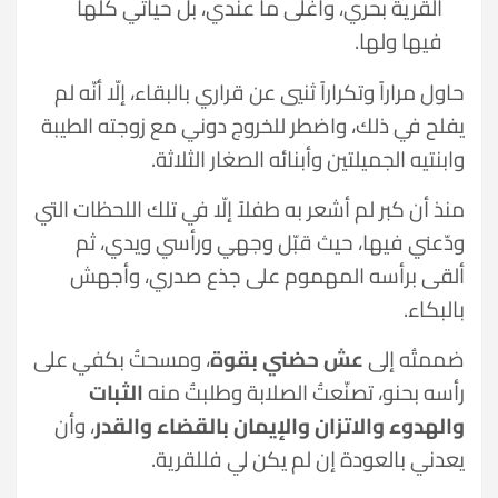
القرية بحري، وأغلى ما عندي، بل حياتي كلّها
فيها ولها.
حاول مراراً وتكراراً ثنيي عن قراري بالبقاء، إلّا أنّه لم
يفلح في ذلك، واضطر للخروج دوني مع زوجته الطيبة
وابنتيه الجميلتين وأبنائه الصغار الثلاثة.
منذ أن كبر لم أشعر به طفلاً إلّا في تلك اللحظات التي
ودّعني فيها، حيث قبّل وجهي ورأسي ويدي، ثم
ألقى برأسه المهموم على جذع صدري، وأجهش
بالبكاء.
ضممتُه إلى
عش حضني بقوة
، ومسحتُ بكفي على
رأسه بحنو، تصنّعتُ الصلابة وطلبتُ منه
الثبات
والهدوء والاتزان والإيمان بالقضاء والقدر
، وأن
يعدني بالعودة إن لم يكن لي فللقرية.