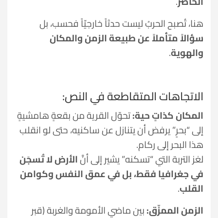
الحاضر
.
هنا، تُصبح الحربُ ليست حدثاً خارجيّاً فحسب، بل
سؤالاً متأملاً عن طبيعة الزمن والمكان
والهوية
.
الاتجاهات المتقاطعة في النص:
المكان كذاتٍ حية:
تحوّل القرية من بقعةٍ هامشيةٍ
إلى “بحرٍ” يرفض أن يتنازل عن ساكنيه، حتى لو انقلب
هذا البحر إلى ركام.
لغز التربة التي “تسكنه” يشير إلى أنَّ
الأرض لا تُسجَن
في جغرافيا فقط، بل في عمق النفس وكوامن
القلب
.
الزمن الممزّق:
بين ماضي الأمومة والغربة (قبر