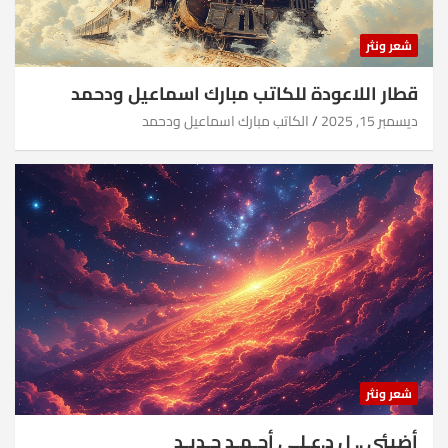
شعر ونثر
قطار اللاعودة للكاتب مبارك اسماعيل ودحمد
ديسمبر 15, 2025
الكاتب مبارك اسماعيل ودحمد
شعر ونثر
أضيئي .. ل د.عـلـي أحـمـد جـديـد