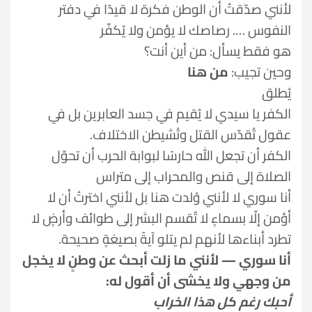
لأنني صدّقتُ أن الوطن فكرة لا قيدًا في دفتر
النفوس …. رصاصك لا يؤمن ولا يُكفّر
هو فقط يسأل: من أين أنت؟
وحين تجيب:
من هنا
يُطلق
الكفر يا سيدي لا يُقيم في جسد العابرين بل في
عقول تُقدّس القتل وتُشيطن الاختلاف.
الكفر أن تجعل الله حارسًا لبوابة الحرب أن تحوّل
الصلاة إلى قنص والمحراب إلى متراس
أنا سوري لا لأنني وُلدت هنا بل لأنني اخترتُ أن لا
أؤمن إلّا بسماءٍ لا تُقسم البشر إلى طوائف وأرضٍ لا
تطرد أبناءها لأنهم لم يتلو آيةً بصيغةٍ صحيحة.
أنا سوري — لأنني ما زلت أبحث عن وطنٍ لا يخجل
من وجهي ولا يخشى أن أقول له:
أحبك رغم كل هذا الخراب