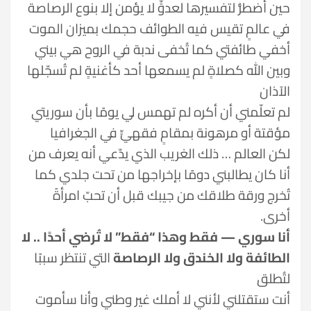
حين أُضطرُّ لتفسيرها لعدوٍّ لا يؤمن إلا بنوع الرصاصة
في عالمٍ تقيس فيه الطوائف حجمك بميزان الموت
أخفي طائفتي كما تُخفى ندبة في الروح هي بيني
وبين الله كصلاةٍ لم يسمعها أحد كأغنيةٍ لم تُسجّلها
الآذان
لم تعلّمني أن أكره لم تهمس لي يومًا بأن سوريتي
مؤقتة أو مرهونة بمقامٍ فقهيٍّ في الجغرافيا
لكن العالم … ذلك الغريب الذي يدّعي أنه يعرف من
أنا كان يطالبني دومًا بإخراجها من تحت جلدي كما
تُخرج ورقة طلاقك من جيبك قبل أن تحبّ امرأةً
أخرى.
أنا سوري — فقط وهذا “فقط” لا تُرضي أحدًا .. لا
الطائفة ولا الخندق ولا الرصاصة
التي تنتظر سببًا
لتُطلق
أنت ستقتلني لأنني لا أملك غير وطني وأنا سأموت