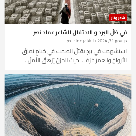
شعر ونثر
في ظلّ البرد و الاحتفال للشاعر عماد نصر
ديسمبر 31, 2024
الشاعر عماد نصر
استشهدت في بردٍ يقتلُ الصمتَ في خيامٍ تمزقُ
الأرواحَ والعمرَ غزة … حيث الحزنُ يُزهقُ الأملَ…