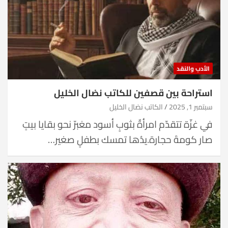
الأدب والنقد
استراحة بين قصفين للكاتب نضال الخليل
سبتمبر 1, 2025
الكاتب نضال الخليل
في غزّة تتقدّم امرأةٌ بثوبٍ أسود مغبرّ نحو بقايا بيتٍ
صار كومةَ حجارة.يدُها تمسك بطفلٍ صغير…