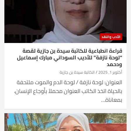
الأدب والنقد
قراءة انطباعية للكاتبة سيدة بن جازية لقصة
“لوحة نازفة” للأديب السوداني مبارك إسماعيل
ودحمد
أكتوبر 1, 2025
الكاتبة سيدة بن جازية
العنوان: لوحة نازفة / لوحة الدم والموت ملتحفة
بالحياة اتخذ الكاتب العنوان محملاً بأوجاع الإنسان،
بمعاناة…