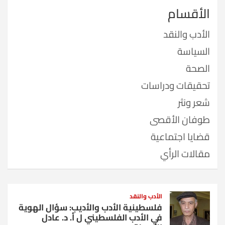
الأقسام
الأدب والنقد
السياسة
الصحة
تحقيقات ودراسات
شعر ونثر
طوفان الأقصى
قضايا اجتماعية
مقالات الرأي
الأدب والنقد
فلسطينية الأدب والأديب: سؤال الهوية
في الأدب الفلسطيني ل أ. د. عادل