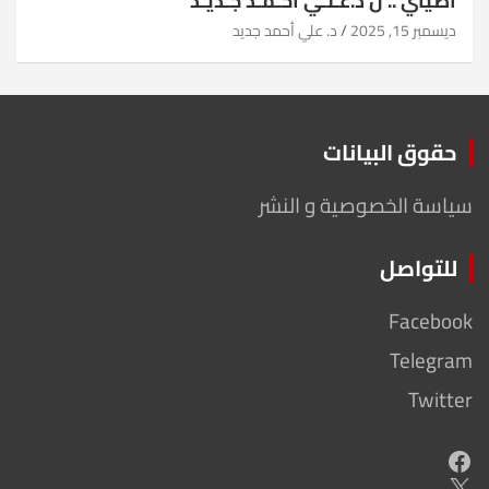
أضيئي .. ل د.عـلـي أحـمـد جـديـد
ديسمبر 15, 2025
د. علي أحمد جديد
حقوق البيانات
سياسة الخصوصية و النشر
للتواصل
Facebook
Telegram
Twitter
Facebook
X