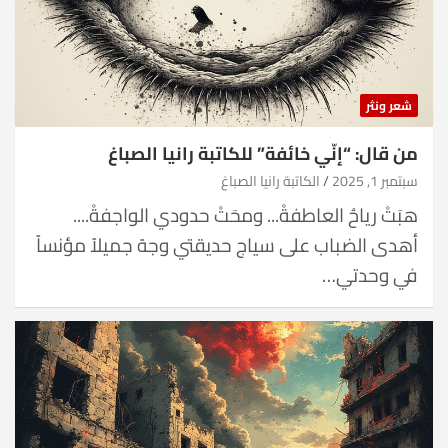
شعر ونثر
من قال: “إنّي خائفة” للكاتبة رانيا الصباغ
سبتمبر 1, 2025
الكاتبة رانيا الصباغ
هبَتْ رياحُ العاطفةْ... ومحَتْ حدودي الواجفةْ....
أهدى الضباب على سياج حديقتي وجهً جميلاً مؤنساً
في وحدتي…