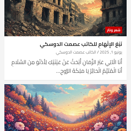
شعر ونثر
نَبْعُ الإِلْهَامِ للكاتب عصمت الدوسكي
يونيو 1, 2025
الكاتب عصمت الدوسكي
أَنَا الْآتِي عَبْرَ الزَّمَانِ أَبْحَثُ عَنْ عَيْنَيْكِ لِأَدْنُوَ مِنَ السَّلَامِ
أَنَا الْمُتَيَّمُ الْحَائِرُ يَا مَلِكَةَ الرُّوحِ…