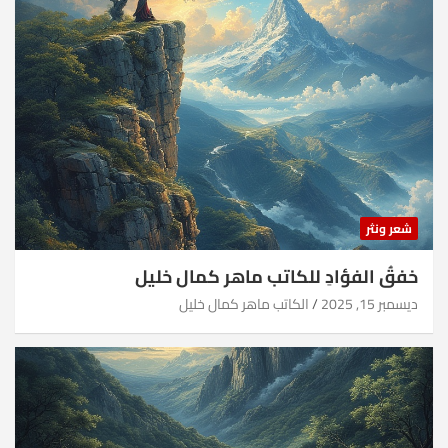
شعر ونثر
خفقُ الفؤادِ للكاتب ماهر كمال خليل
ديسمبر 15, 2025
الكاتب ماهر كمال خليل