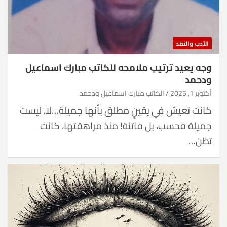
الأدب والنقد
وجه يعيد ترتيب ملامحه للكاتب مبارك اسماعيل
ودحمد
أكتوبر 1, 2025
الكاتب مبارك اسماعيل ودحمد
كانت تعيش في يقينٍ مطلقٍ بأنها جميلة…لا، ليست
جميلة فحسب، بل فاتنة! منذ مراهقتها، كانت
تظن…