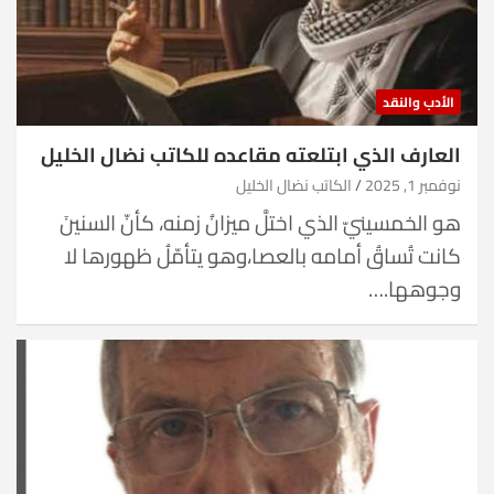
الأدب والنقد
العارف الذي ابتلعته مقاعده للكاتب نضال الخليل
نوفمبر 1, 2025
الكاتب نضال الخليل
هو الخمسينيّ الذي اختلَّ ميزانُ زمنه، كأنّ السنينَ
كانت تُساقُ أمامه بالعصا،وهو يتأمّلُ ظهورها لا
وجوهها.…