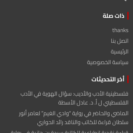
ذات صلة
thanks
اتصل بنا
الرئيسية
سياسة الخصوصية
أخر التحديثات
فلسطينية الأدب والأديب: سؤال الهوية في الأدب
الفلسطيني ل أ. د. عادل الأسطة
الماضي والحاضر في رواية “وادي الغيم” لعامر أنور
سلطان قراءة للكاتب والناقد رائد الحواري
قراءة نقدية انطباعية للكاتبة سيدة بن جازية في رواية