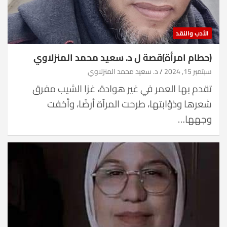
الأدب والنقد
(حطام امرأة)قصة ل د. سعيد محمد المنزلاوي
سبتمبر 15, 2024
د. سعيد محمد المنزلاوي
تقدم بها العمر في غير هوادة، غزا الشيب مفرق
شعرها وذؤابتها، طرحت المرآة أرضًا، وأخفت
وجهها…